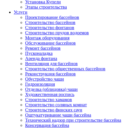
Установка Купели
Этапы строительства
Услуги
Проектирование бассейнов
Строительство бассейнов
Строительство фонтанов
Строительство прудов водоемов
Монтаж оборудования
Обслуживание бассейнов
Ремонт бассейнов
Пусконаладка
Аренда фонтана
Вентиляция для бассейнов
Строительство общественных бассейнов
Реконструкция бассейнов
Обустройство чаши
Гидроизоляция
Отделка (облицовка) чаши
Художественная роспись
Строительство хамамов
Строительство соляных комнат
Строительство финских саун
Оштукатуривание чаши бассейна
Технический надзор при строительстве бассейна
Консервация бассейна