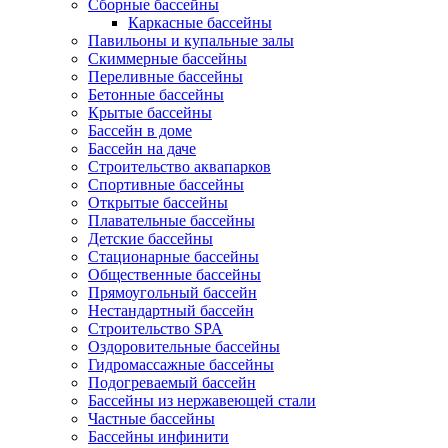
Сборные бассейны
Каркасные бассейны
Павильоны и купальные залы
Скиммерные бассейны
Переливные бассейны
Бетонные бассейны
Крытые бассейны
Бассейн в доме
Бассейн на даче
Строительство аквапарков
Спортивные бассейны
Открытые бассейны
Плавательные бассейны
Детские бассейны
Стационарные бассейны
Общественные бассейны
Прямоугольный бассейн
Нестандартный бассейн
Строительство SPA
Оздоровительные бассейны
Гидромассажные бассейны
Подогреваемый бассейн
Бассейны из нержавеющей стали
Частные бассейны
Бассейны инфинити