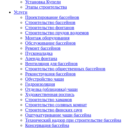
Установка Купели
Этапы строительства
Услуги
Проектирование бассейнов
Строительство бассейнов
Строительство фонтанов
Строительство прудов водоемов
Монтаж оборудования
Обслуживание бассейнов
Ремонт бассейнов
Пусконаладка
Аренда фонтана
Вентиляция для бассейнов
Строительство общественных бассейнов
Реконструкция бассейнов
Обустройство чаши
Гидроизоляция
Отделка (облицовка) чаши
Художественная роспись
Строительство хамамов
Строительство соляных комнат
Строительство финских саун
Оштукатуривание чаши бассейна
Технический надзор при строительстве бассейна
Консервация бассейна