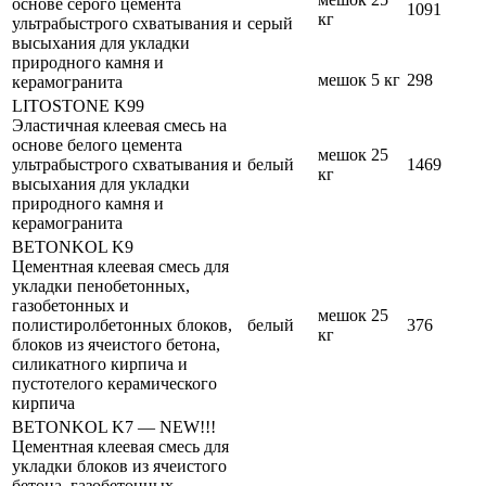
основе серого цемента
1091
кг
ультрабыстрого схватывания и
серый
высыхания для укладки
природного камня и
мешок 5 кг
298
керамогранита
LITOSTONE K99
Эластичная клеевая смесь на
основе белого цемента
мешок 25
ультрабыстрого схватывания и
белый
1469
кг
высыхания для укладки
природного камня и
керамогранита
BETONKOL K9
Цементная клеевая смесь для
укладки пенобетонных,
газобетонных и
мешок 25
полистиролбетонных блоков,
белый
376
кг
блоков из ячеистого бетона,
силикатного кирпича и
пустотелого керамического
кирпича
BETONKOL K7 — NEW!!!
Цементная клеевая смесь для
укладки блоков из ячеистого
бетона, газобетонных,