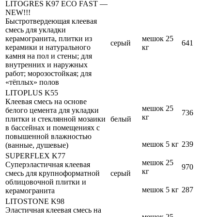
LITOGRES K97 ECO FAST —
NEW!!!
Быстротвердеющая клеевая
смесь для укладки
керамогранита, плитки из
мешок 25
серый
641
керамики и натурального
кг
камня на пол и стены; для
внутренних и наружных
работ; морозостойкая; для
«тёплых» полов
LITOPLUS K55
Клеевая смесь на основе
мешок 25
белого цемента для укладки
736
кг
плитки и стеклянной мозаики
белый
в бассейнах и помещениях с
повышенной влажностью
мешок 5 кг
239
(ванные, душевые)
SUPERFLEX K77
мешок 25
Суперэластичная клеевая
970
кг
смесь для крупноформатной
серый
облицовочной плитки и
мешок 5 кг
287
керамогранита
LITOSTONE K98
Эластичная клеевая смесь на
мешок 25