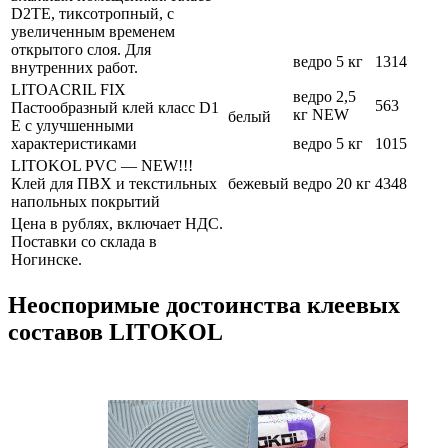
D2TE, тиксотропный, с
увеличенным временем
открытого слоя. Для
ведро 5 кг
1314
внутренних работ.
LITOACRIL FIX
ведро 2,5
563
Пастообразный клей класс D1
кг NEW
белый
E с улучшенными
характеристиками
ведро 5 кг
1015
LITOKOL PVC — NEW!!!
Клей для ПВХ и текстильных
бежевый
ведро 20 кг
4348
напольных покрытий
Цена в рублях, включает НДС.
Поставки со склада в
Ногинске.
Неоспоримые достоинства клеевых
составов LITOKOL