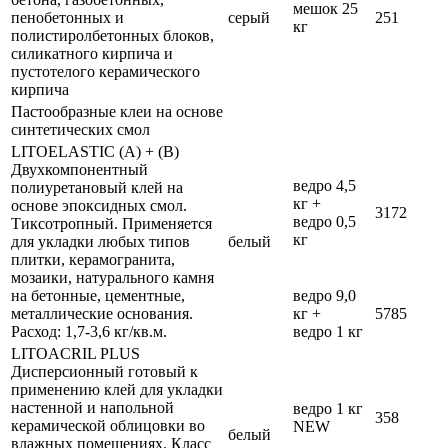
мешок 25
пенобетонных и
серый
251
кг
полистиролбетонных блоков,
силикатного кирпича и
пустотелого керамического
кирпича
Пастообразные клеи на основе
синтетических смол
LITOELASTIC (A) + (В)
Двухкомпонентный
ведро 4,5
полиуретановый клей на
кг +
основе эпоксидных смол.
3172
ведро 0,5
Тиксотропный. Применяется
кг
для укладки любых типов
белый
плитки, керамогранита,
мозаики, натурального камня
на бетонные, цементные,
ведро 9,0
металлические основания.
кг +
5785
Расход: 1,7-3,6 кг/кв.м.
ведро 1 кг
LITOACRIL PLUS
Дисперсионный готовый к
применению клей для укладки
настенной и напольной
ведро 1 кг
358
керамической облицовки во
NEW
белый
влажных помещениях. Класс