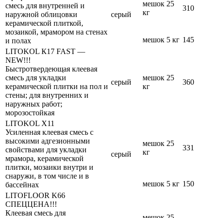
мешок 25
смесь для внутренней и
310
кг
наружной облицовки
серый
керамической плиткой,
мозаикой, мрамором на стенах
мешок 5 кг
145
и полах
LITOKOL К17 FAST —
NEW!!!
Быстротвердеющая клеевая
смесь для укладки
мешок 25
серый
360
керамической плитки на пол и
кг
стены; для внутренних и
наружных работ;
морозостойкая
LITOKOL X11
Усиленная клеевая смесь с
высокими адгезионными
мешок 25
331
свойствами для укладки
кг
серый
мрамора, керамической
плитки, мозаики внутри и
снаружи, в том числе и в
мешок 5 кг
150
бассейнах
LITOFLOOR K66
СПЕЦЦЕНА!!!
Клеевая смесь для
мешок 25