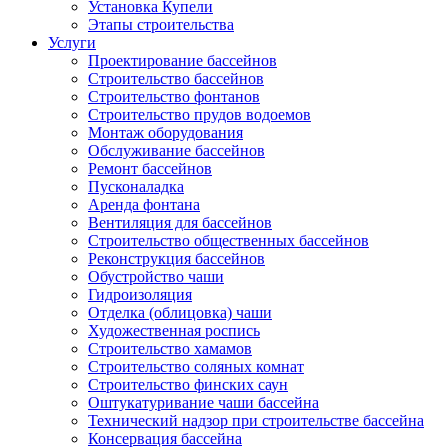
Установка Купели
Этапы строительства
Услуги
Проектирование бассейнов
Строительство бассейнов
Строительство фонтанов
Строительство прудов водоемов
Монтаж оборудования
Обслуживание бассейнов
Ремонт бассейнов
Пусконаладка
Аренда фонтана
Вентиляция для бассейнов
Строительство общественных бассейнов
Реконструкция бассейнов
Обустройство чаши
Гидроизоляция
Отделка (облицовка) чаши
Художественная роспись
Строительство хамамов
Строительство соляных комнат
Строительство финских саун
Оштукатуривание чаши бассейна
Технический надзор при строительстве бассейна
Консервация бассейна