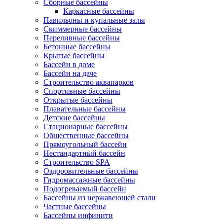
Сборные бассейны
Каркасные бассейны
Павильоны и купальные залы
Скиммерные бассейны
Переливные бассейны
Бетонные бассейны
Крытые бассейны
Бассейн в доме
Бассейн на даче
Строительство аквапарков
Спортивные бассейны
Открытые бассейны
Плавательные бассейны
Детские бассейны
Стационарные бассейны
Общественные бассейны
Прямоугольный бассейн
Нестандартный бассейн
Строительство SPA
Оздоровительные бассейны
Гидромассажные бассейны
Подогреваемый бассейн
Бассейны из нержавеющей стали
Частные бассейны
Бассейны инфинити