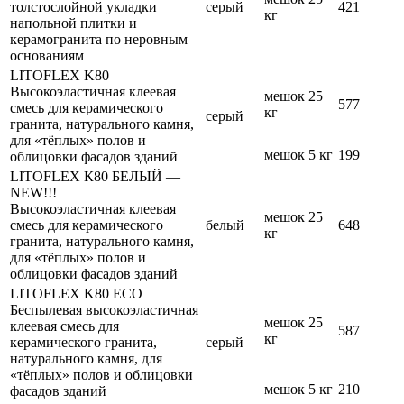
толстослойной укладки
серый
421
кг
напольной плитки и
керамогранита по неровным
основаниям
LITOFLEX K80
Высокоэластичная клеевая
мешок 25
577
смесь для керамического
кг
серый
гранита, натурального камня,
для «тёплых» полов и
мешок 5 кг
199
облицовки фасадов зданий
LITOFLEX К80 БЕЛЫЙ —
NEW!!!
Высокоэластичная клеевая
мешок 25
смесь для керамического
белый
648
кг
гранита, натурального камня,
для «тёплых» полов и
облицовки фасадов зданий
LITOFLEX K80 ECO
Беспылевая высокоэластичная
мешок 25
клеевая смесь для
587
кг
керамического гранита,
серый
натурального камня, для
«тёплых» полов и облицовки
мешок 5 кг
210
фасадов зданий