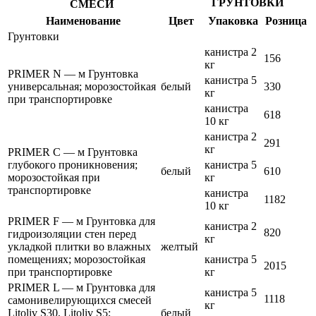
ГРУНТОВКИ
СМЕСИ
Наименование
Цвет
Упаковка
Розница
Грунтовки
канистра 2
156
кг
PRIMER N — м Грунтовка
канистра 5
универсальная; морозостойкая
белый
330
кг
при транспортировке
канистра
618
10 кг
канистра 2
291
кг
PRIMER С — м Грунтовка
глубокого проникновения;
канистра 5
белый
610
морозостойкая при
кг
транспортировке
канистра
1182
10 кг
PRIMER F — м Грунтовка для
канистра 2
820
гидроизоляции стен перед
кг
укладкой плитки во влажных
желтый
помещениях; морозостойкая
канистра 5
2015
при транспортировке
кг
PRIMER L — м Грунтовка для
канистра 5
1118
самонивелирующихся смесей
кг
Litoliv S30, Litoliv S5;
белый