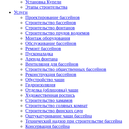
Установка Купели
Этапы строительства
Услуги
Проектирование бассейнов
Строительство бассейнов
Строительство фонтанов
Строительство прудов водоемов
Монтаж оборудования
Обслуживание бассейнов
Ремонт бассейнов
Пусконаладка
Аренда фонтана
Вентиляция для бассейнов
Строительство общественных бассейнов
Реконструкция бассейнов
Обустройство чаши
Гидроизоляция
Отделка (облицовка) чаши
Художественная роспись
Строительство хамамов
Строительство соляных комнат
Строительство финских саун
Оштукатуривание чаши бассейна
Технический надзор при строительстве бассейна
Консервация бассейна