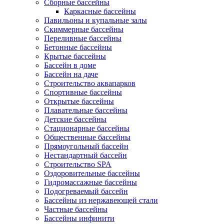
Сборные бассейны
Каркасные бассейны
Павильоны и купальные залы
Скиммерные бассейны
Переливные бассейны
Бетонные бассейны
Крытые бассейны
Бассейн в доме
Бассейн на даче
Строительство аквапарков
Спортивные бассейны
Открытые бассейны
Плавательные бассейны
Детские бассейны
Стационарные бассейны
Общественные бассейны
Прямоугольный бассейн
Нестандартный бассейн
Строительство SPA
Оздоровительные бассейны
Гидромассажные бассейны
Подогреваемый бассейн
Бассейны из нержавеющей стали
Частные бассейны
Бассейны инфинити