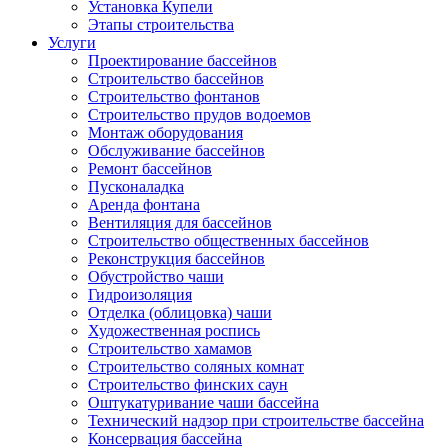
Установка Купели
Этапы строительства
Услуги
Проектирование бассейнов
Строительство бассейнов
Строительство фонтанов
Строительство прудов водоемов
Монтаж оборудования
Обслуживание бассейнов
Ремонт бассейнов
Пусконаладка
Аренда фонтана
Вентиляция для бассейнов
Строительство общественных бассейнов
Реконструкция бассейнов
Обустройство чаши
Гидроизоляция
Отделка (облицовка) чаши
Художественная роспись
Строительство хамамов
Строительство соляных комнат
Строительство финских саун
Оштукатуривание чаши бассейна
Технический надзор при строительстве бассейна
Консервация бассейна