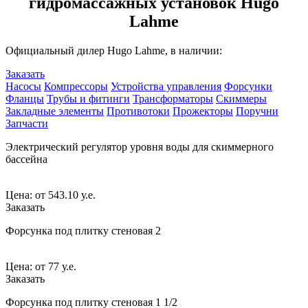
гидромассажных установок Hugo
Lahme
Официальный дилер Hugo Lahme, в наличии:
Заказать
Насосы
Компрессоры
Устройства управления
Форсунки
Фланцы
Трубы и фитинги
Трансформаторы
Скиммеры
Закладные элементы
Противотоки
Прожекторы
Поручни
Запчасти
Электрический регулятор уровня воды для скиммерного
бассейна
Цена:
от
543.10 у.е.
Заказать
Форсунка под плитку стеновая 2
Цена:
от
77 у.е.
Заказать
Форсунка под плитку стеновая 1 1/2