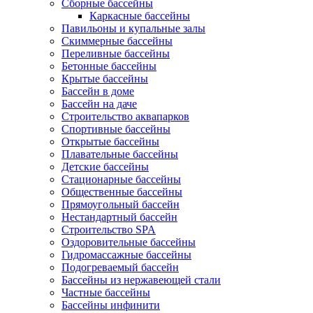
Сборные бассейны
Каркасные бассейны
Павильоны и купальные залы
Скиммерные бассейны
Переливные бассейны
Бетонные бассейны
Крытые бассейны
Бассейн в доме
Бассейн на даче
Строительство аквапарков
Спортивные бассейны
Открытые бассейны
Плавательные бассейны
Детские бассейны
Стационарные бассейны
Общественные бассейны
Прямоугольный бассейн
Нестандартный бассейн
Строительство SPA
Оздоровительные бассейны
Гидромассажные бассейны
Подогреваемый бассейн
Бассейны из нержавеющей стали
Частные бассейны
Бассейны инфинити