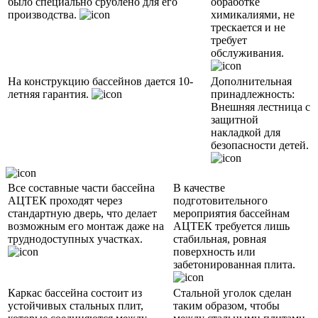
было специально срублено для его
обработке
производства.
химикалиями, не
трескается и не
требует
обслуживания.
На конструкцию бассейнов дается 10-
Дополнительная
летняя гарантия.
принадлежность:
Внешняя лестница с
защитной
накладкой для
безопасности детей.
Все составные части бассейна
В качестве
АЦТЕК проходят через
подготовительного
стандартную дверь, что делает
мероприятия бассейнам
возможным его монтаж даже на
АЦТЕК требуется лишь
труднодоступных участках.
стабильная, ровная
поверхность или
забетонированная плита.
Каркас бассейна состоит из
Стальной уголок сделан
устойчивых стальных плит,
таким образом, чтобы