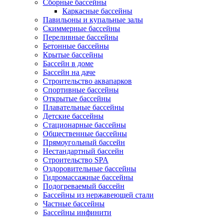
Сборные бассейны
Каркасные бассейны
Павильоны и купальные залы
Скиммерные бассейны
Переливные бассейны
Бетонные бассейны
Крытые бассейны
Бассейн в доме
Бассейн на даче
Строительство аквапарков
Спортивные бассейны
Открытые бассейны
Плавательные бассейны
Детские бассейны
Стационарные бассейны
Общественные бассейны
Прямоугольный бассейн
Нестандартный бассейн
Строительство SPA
Оздоровительные бассейны
Гидромассажные бассейны
Подогреваемый бассейн
Бассейны из нержавеющей стали
Частные бассейны
Бассейны инфинити