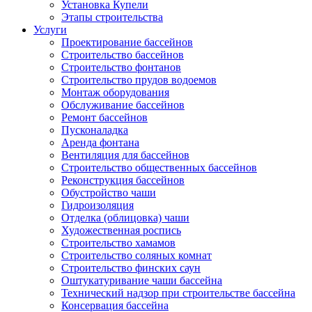
Установка Купели
Этапы строительства
Услуги
Проектирование бассейнов
Строительство бассейнов
Строительство фонтанов
Строительство прудов водоемов
Монтаж оборудования
Обслуживание бассейнов
Ремонт бассейнов
Пусконаладка
Аренда фонтана
Вентиляция для бассейнов
Строительство общественных бассейнов
Реконструкция бассейнов
Обустройство чаши
Гидроизоляция
Отделка (облицовка) чаши
Художественная роспись
Строительство хамамов
Строительство соляных комнат
Строительство финских саун
Оштукатуривание чаши бассейна
Технический надзор при строительстве бассейна
Консервация бассейна