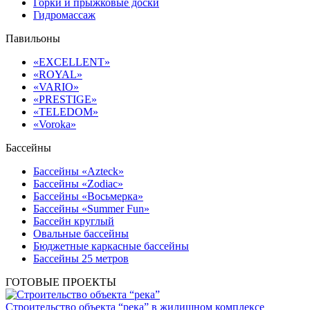
Горки и прыжковые доски
Гидромассаж
Павильоны
«EXCELLENT»
«ROYAL»
«VARIO»
«PRESTIGE»
«TELEDOM»
«Voroka»
Бассейны
Бассейны «Azteck»
Бассейны «Zodiac»
Бассейны «Восьмерка»
Бассейны «Summer Fun»
Бассейн круглый
Овальные бассейны
Бюджетные каркасные бассейны
Бассейны 25 метров
ГОТОВЫЕ ПРОЕКТЫ
Строительство объекта “река” в жилищном комплексе