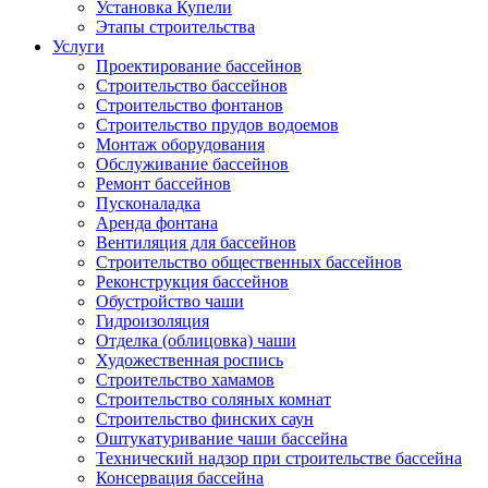
Установка Купели
Этапы строительства
Услуги
Проектирование бассейнов
Строительство бассейнов
Строительство фонтанов
Строительство прудов водоемов
Монтаж оборудования
Обслуживание бассейнов
Ремонт бассейнов
Пусконаладка
Аренда фонтана
Вентиляция для бассейнов
Строительство общественных бассейнов
Реконструкция бассейнов
Обустройство чаши
Гидроизоляция
Отделка (облицовка) чаши
Художественная роспись
Строительство хамамов
Строительство соляных комнат
Строительство финских саун
Оштукатуривание чаши бассейна
Технический надзор при строительстве бассейна
Консервация бассейна