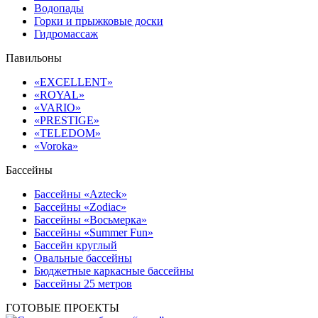
Водопады
Горки и прыжковые доски
Гидромассаж
Павильоны
«EXCELLENT»
«ROYAL»
«VARIO»
«PRESTIGE»
«TELEDOM»
«Voroka»
Бассейны
Бассейны «Azteck»
Бассейны «Zodiac»
Бассейны «Восьмерка»
Бассейны «Summer Fun»
Бассейн круглый
Овальные бассейны
Бюджетные каркасные бассейны
Бассейны 25 метров
ГОТОВЫЕ ПРОЕКТЫ