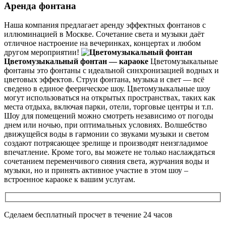
Аренда фонтана
Наша компания предлагает аренду эффектных фонтанов с
иллюминацией в Москве. Сочетание света и музыки даёт
отличное настроение на вечеринках, концертах и любом
другом мероприятии!
Цветомузыкальный фонтан — караоке
Цветомузыкальные
фонтаны это фонтаны с идеальной синхронизацией водных и
цветовых эффектов. Струи фонтана, музыка и свет — всё
сведено в единое феерическое шоу. Цветомузыкальные шоу
могут использоваться на открытых пространствах, таких как
места отдыха, включая парки, отели, торговые центры и т.п.
Шоу для помещений можно смотреть независимо от погоды
днем или ночью, при оптимальных условиях. Волшебство
движущейся воды в гармонии со звуками музыки и светом
создают потрясающее зрелище и производят неизгладимое
впечатление. Кроме того, вы можете не только наслаждаться
сочетанием переменчивого сияния света, журчания воды и
музыки, но и принять активное участие в этом шоу –
встроенное караоке к вашим услугам.
Сделаем бесплатный просчет в течение 24 часов