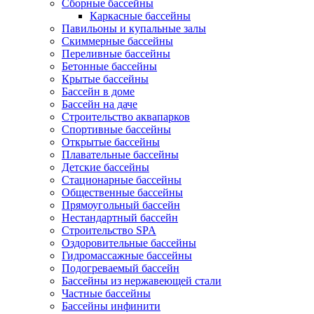
Сборные бассейны
Каркасные бассейны
Павильоны и купальные залы
Скиммерные бассейны
Переливные бассейны
Бетонные бассейны
Крытые бассейны
Бассейн в доме
Бассейн на даче
Строительство аквапарков
Спортивные бассейны
Открытые бассейны
Плавательные бассейны
Детские бассейны
Стационарные бассейны
Общественные бассейны
Прямоугольный бассейн
Нестандартный бассейн
Строительство SPA
Оздоровительные бассейны
Гидромассажные бассейны
Подогреваемый бассейн
Бассейны из нержавеющей стали
Частные бассейны
Бассейны инфинити