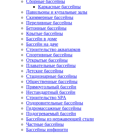
Сборные бассейны
Каркасные бассейны
Павильоны и купальные залы
Скиммерные бассейны
Переливные бассейны
Бетонные бассейны
Крытые бассейны
Бассейн в доме
Бассейн на даче
Строительство аквапарков
Спортивные бассейны
Открытые бассейны
Плавательные бассейны
Детские бассейны
Стационарные бассейны
Общественные бассейны
Прямоугольный бассейн
Нестандартный бассейн
Строительство SPA
Оздоровительные бассейны
Гидромассажные бассейны
Подогреваемый бассейн
Бассейны из нержавеющей стали
Частные бассейны
Бассейны инфинити