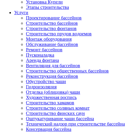
Установка Купели
Этапы строительства
Услуги
Проектирование бассейнов
Строительство бассейнов
Строительство фонтанов
Строительство прудов водоемов
Монтаж оборудования
Обслуживание бассейнов
Ремонт бассейнов
Пусконаладка
Аренда фонтана
Вентиляция для бассейнов
Строительство общественных бассейнов
Реконструкция бассейнов
Обустройство чаши
Гидроизоляция
Отделка (облицовка) чаши
Художественная роспись
Строительство хамамов
Строительство соляных комнат
Строительство финских саун
Оштукатуривание чаши бассейна
Технический надзор при строительстве бассейна
Консервация бассейна