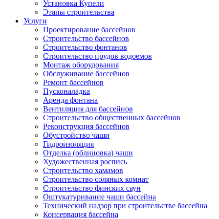
Установка Купели
Этапы строительства
Услуги
Проектирование бассейнов
Строительство бассейнов
Строительство фонтанов
Строительство прудов водоемов
Монтаж оборудования
Обслуживание бассейнов
Ремонт бассейнов
Пусконаладка
Аренда фонтана
Вентиляция для бассейнов
Строительство общественных бассейнов
Реконструкция бассейнов
Обустройство чаши
Гидроизоляция
Отделка (облицовка) чаши
Художественная роспись
Строительство хамамов
Строительство соляных комнат
Строительство финских саун
Оштукатуривание чаши бассейна
Технический надзор при строительстве бассейна
Консервация бассейна