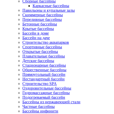
Сборные бассейны
Каркасные бассейны
Павильоны и купальные залы
Скиммерные бассейны
Переливные бассейны
Бетонные бассейны
Крытые бассейны
Бассейн в доме
Бассейн на даче
Строительство аквапарков
Спортивные бассейны
Открытые бассейны
Плавательные бассейны
Детские бассейны
Стационарные бассейны
Общественные бассейны
Прямоугольный бассейн
Нестандартный бассейн
Строительство SPA
Оздоровительные бассейны
Гидромассажные бассейны
Подогреваемый бассейн
Бассейны из нержавеющей стали
Частные бассейны
Бассейны инфинити