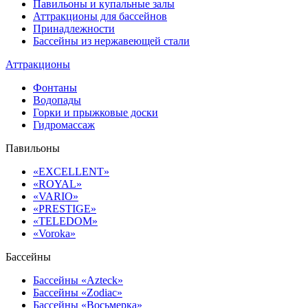
Павильоны и купальные залы
Аттракционы для бассейнов
Принадлежности
Бассейны из нержавеющей стали
Аттракционы
Фонтаны
Водопады
Горки и прыжковые доски
Гидромассаж
Павильоны
«EXCELLENT»
«ROYAL»
«VARIO»
«PRESTIGE»
«TELEDOM»
«Voroka»
Бассейны
Бассейны «Azteck»
Бассейны «Zodiac»
Бассейны «Восьмерка»