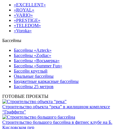
«EXCELLENT»
«ROYAL»
«VARIO»
«PRESTIGE»
«TELEDOM»
«Voroka»
Бассейны
Бассейны «Azteck»
Бассейны «Zodiac»
Бассейны «Восьмерка»
Бассейны «Summer Fun»
Бассейн круглый
Овальные бассейны
Бюджетные каркасные бассейны
Бассейны 25 метров
ГОТОВЫЕ ПРОЕКТЫ
Строительство объекта “река” в жилищном комплексе
“Граффити”
Строительство большого бассейна в фитнес клубе на Б.
Кисловском пер