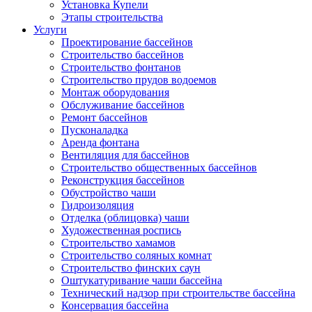
Установка Купели
Этапы строительства
Услуги
Проектирование бассейнов
Строительство бассейнов
Строительство фонтанов
Строительство прудов водоемов
Монтаж оборудования
Обслуживание бассейнов
Ремонт бассейнов
Пусконаладка
Аренда фонтана
Вентиляция для бассейнов
Строительство общественных бассейнов
Реконструкция бассейнов
Обустройство чаши
Гидроизоляция
Отделка (облицовка) чаши
Художественная роспись
Строительство хамамов
Строительство соляных комнат
Строительство финских саун
Оштукатуривание чаши бассейна
Технический надзор при строительстве бассейна
Консервация бассейна