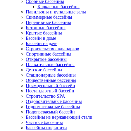
Сборные бассейны
Каркасные бассейны
Павильоны и купальные залы
Скиммерные бассейны
Переливные бассейны
Бетонные бассейны
Крытые бассейны
Бассейн в доме
Бассейн на даче
Строительство аквапарков
Спортивные бассейны
Открытые бассейны
Плавательные бассейны
Детские бассейны
Стационарные бассейны
Общественные бассейны
Прямоугольный бассейн
Нестандартный бассейн
Строительство SPA
Оздоровительные бассейны
Гидромассажные бассейны
Подогреваемый бассейн
Бассейны из нержавеющей стали
Частные бассейны
Бассейны инфинити