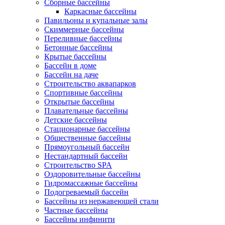
Сборные бассейны
Каркасные бассейны
Павильоны и купальные залы
Скиммерные бассейны
Переливные бассейны
Бетонные бассейны
Крытые бассейны
Бассейн в доме
Бассейн на даче
Строительство аквапарков
Спортивные бассейны
Открытые бассейны
Плавательные бассейны
Детские бассейны
Стационарные бассейны
Общественные бассейны
Прямоугольный бассейн
Нестандартный бассейн
Строительство SPA
Оздоровительные бассейны
Гидромассажные бассейны
Подогреваемый бассейн
Бассейны из нержавеющей стали
Частные бассейны
Бассейны инфинити