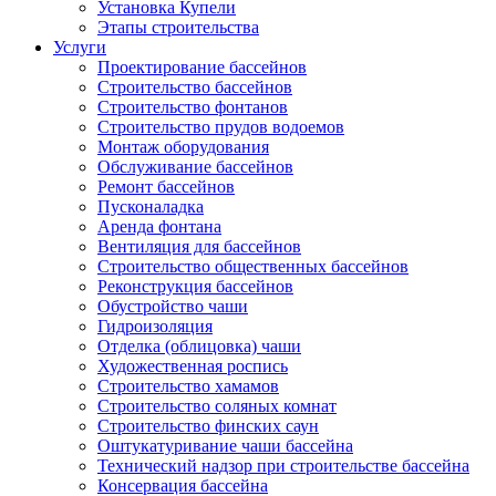
Установка Купели
Этапы строительства
Услуги
Проектирование бассейнов
Строительство бассейнов
Строительство фонтанов
Строительство прудов водоемов
Монтаж оборудования
Обслуживание бассейнов
Ремонт бассейнов
Пусконаладка
Аренда фонтана
Вентиляция для бассейнов
Строительство общественных бассейнов
Реконструкция бассейнов
Обустройство чаши
Гидроизоляция
Отделка (облицовка) чаши
Художественная роспись
Строительство хамамов
Строительство соляных комнат
Строительство финских саун
Оштукатуривание чаши бассейна
Технический надзор при строительстве бассейна
Консервация бассейна