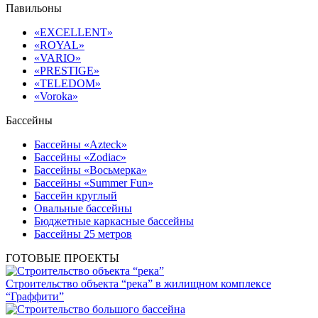
Павильоны
«EXCELLENT»
«ROYAL»
«VARIO»
«PRESTIGE»
«TELEDOM»
«Voroka»
Бассейны
Бассейны «Azteck»
Бассейны «Zodiac»
Бассейны «Восьмерка»
Бассейны «Summer Fun»
Бассейн круглый
Овальные бассейны
Бюджетные каркасные бассейны
Бассейны 25 метров
ГОТОВЫЕ ПРОЕКТЫ
Строительство объекта “река” в жилищном комплексе
“Граффити”