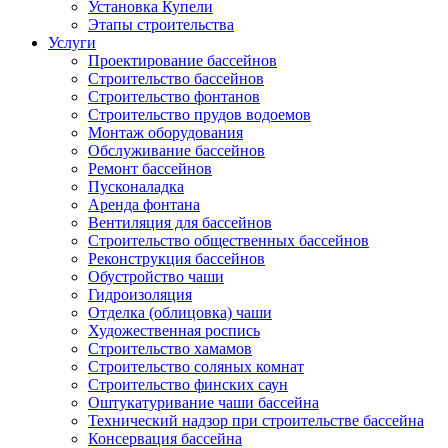
Установка Купели
Этапы строительства
Услуги
Проектирование бассейнов
Строительство бассейнов
Строительство фонтанов
Строительство прудов водоемов
Монтаж оборудования
Обслуживание бассейнов
Ремонт бассейнов
Пусконаладка
Аренда фонтана
Вентиляция для бассейнов
Строительство общественных бассейнов
Реконструкция бассейнов
Обустройство чаши
Гидроизоляция
Отделка (облицовка) чаши
Художественная роспись
Строительство хамамов
Строительство соляных комнат
Строительство финских саун
Оштукатуривание чаши бассейна
Технический надзор при строительстве бассейна
Консервация бассейна