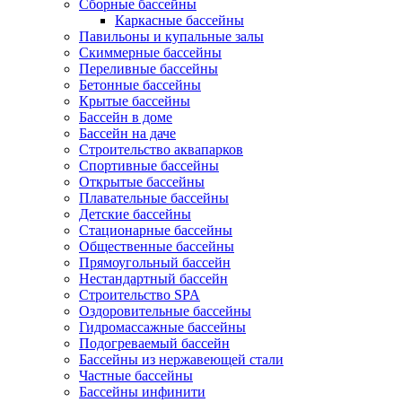
Сборные бассейны
Каркасные бассейны
Павильоны и купальные залы
Скиммерные бассейны
Переливные бассейны
Бетонные бассейны
Крытые бассейны
Бассейн в доме
Бассейн на даче
Строительство аквапарков
Спортивные бассейны
Открытые бассейны
Плавательные бассейны
Детские бассейны
Стационарные бассейны
Общественные бассейны
Прямоугольный бассейн
Нестандартный бассейн
Строительство SPA
Оздоровительные бассейны
Гидромассажные бассейны
Подогреваемый бассейн
Бассейны из нержавеющей стали
Частные бассейны
Бассейны инфинити