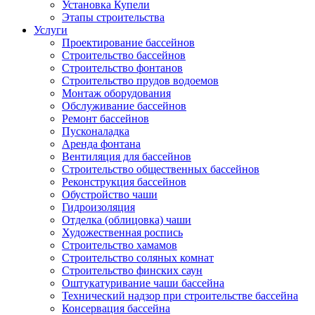
Установка Купели
Этапы строительства
Услуги
Проектирование бассейнов
Строительство бассейнов
Строительство фонтанов
Строительство прудов водоемов
Монтаж оборудования
Обслуживание бассейнов
Ремонт бассейнов
Пусконаладка
Аренда фонтана
Вентиляция для бассейнов
Строительство общественных бассейнов
Реконструкция бассейнов
Обустройство чаши
Гидроизоляция
Отделка (облицовка) чаши
Художественная роспись
Строительство хамамов
Строительство соляных комнат
Строительство финских саун
Оштукатуривание чаши бассейна
Технический надзор при строительстве бассейна
Консервация бассейна