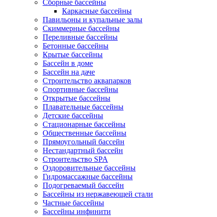
Сборные бассейны
Каркасные бассейны
Павильоны и купальные залы
Скиммерные бассейны
Переливные бассейны
Бетонные бассейны
Крытые бассейны
Бассейн в доме
Бассейн на даче
Строительство аквапарков
Спортивные бассейны
Открытые бассейны
Плавательные бассейны
Детские бассейны
Стационарные бассейны
Общественные бассейны
Прямоугольный бассейн
Нестандартный бассейн
Строительство SPA
Оздоровительные бассейны
Гидромассажные бассейны
Подогреваемый бассейн
Бассейны из нержавеющей стали
Частные бассейны
Бассейны инфинити