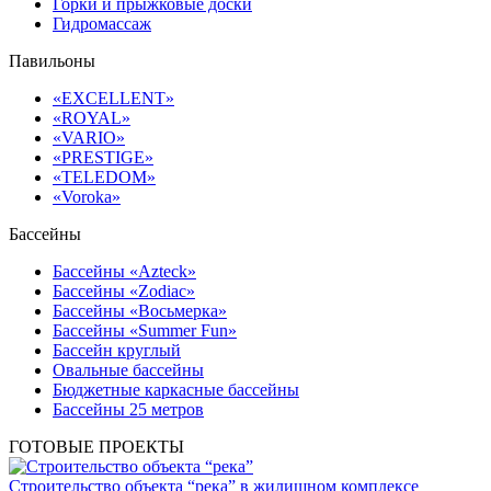
Горки и прыжковые доски
Гидромассаж
Павильоны
«EXCELLENT»
«ROYAL»
«VARIO»
«PRESTIGE»
«TELEDOM»
«Voroka»
Бассейны
Бассейны «Azteck»
Бассейны «Zodiac»
Бассейны «Восьмерка»
Бассейны «Summer Fun»
Бассейн круглый
Овальные бассейны
Бюджетные каркасные бассейны
Бассейны 25 метров
ГОТОВЫЕ ПРОЕКТЫ
Строительство объекта “река” в жилищном комплексе