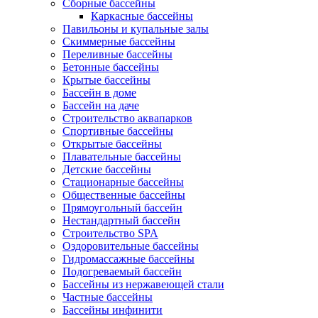
Сборные бассейны
Каркасные бассейны
Павильоны и купальные залы
Скиммерные бассейны
Переливные бассейны
Бетонные бассейны
Крытые бассейны
Бассейн в доме
Бассейн на даче
Строительство аквапарков
Спортивные бассейны
Открытые бассейны
Плавательные бассейны
Детские бассейны
Стационарные бассейны
Общественные бассейны
Прямоугольный бассейн
Нестандартный бассейн
Строительство SPA
Оздоровительные бассейны
Гидромассажные бассейны
Подогреваемый бассейн
Бассейны из нержавеющей стали
Частные бассейны
Бассейны инфинити