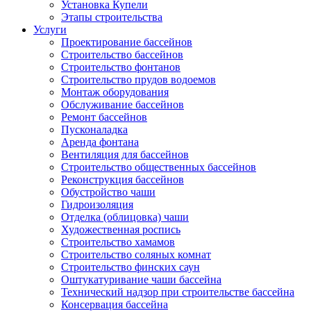
Установка Купели
Этапы строительства
Услуги
Проектирование бассейнов
Строительство бассейнов
Строительство фонтанов
Строительство прудов водоемов
Монтаж оборудования
Обслуживание бассейнов
Ремонт бассейнов
Пусконаладка
Аренда фонтана
Вентиляция для бассейнов
Строительство общественных бассейнов
Реконструкция бассейнов
Обустройство чаши
Гидроизоляция
Отделка (облицовка) чаши
Художественная роспись
Строительство хамамов
Строительство соляных комнат
Строительство финских саун
Оштукатуривание чаши бассейна
Технический надзор при строительстве бассейна
Консервация бассейна