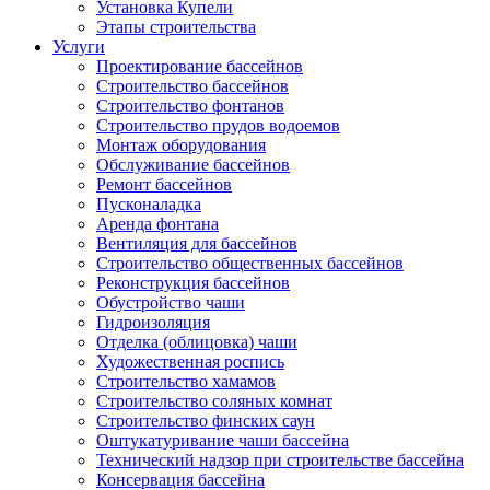
Установка Купели
Этапы строительства
Услуги
Проектирование бассейнов
Строительство бассейнов
Строительство фонтанов
Строительство прудов водоемов
Монтаж оборудования
Обслуживание бассейнов
Ремонт бассейнов
Пусконаладка
Аренда фонтана
Вентиляция для бассейнов
Строительство общественных бассейнов
Реконструкция бассейнов
Обустройство чаши
Гидроизоляция
Отделка (облицовка) чаши
Художественная роспись
Строительство хамамов
Строительство соляных комнат
Строительство финских саун
Оштукатуривание чаши бассейна
Технический надзор при строительстве бассейна
Консервация бассейна