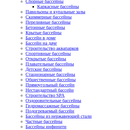
Сборные бассейны
Каркасные бассейны
Павильоны и купальные залы
Скиммерные бассейны
Переливные бассейны
Бетонные бассейны
Крытые бассейны
Бассейн в доме
Бассейн на даче
Строительство аквапарков
Спортивные бассейны
Открытые бассейны
Плавательные бассейны
Детские бассейны
Стационарные бассейны
Общественные бассейны
Прямоугольный бассейн
Нестандартный бассейн
Строительство SPA
Оздоровительные бассейны
Гидромассажные бассейны
Подогреваемый бассейн
Бассейны из нержавеющей стали
Частные бассейны
Бассейны инфинити