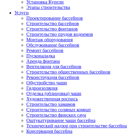
Установка Купели
Этапы строительства
Услуги
Проектирование бассейнов
Строительство бассейнов
Строительство фонтанов
Строительство прудов водоемов
Монтаж оборудования
Обслуживание бассейнов
Ремонт бассейнов
Пусконаладка
Аренда фонтана
Вентиляция для бассейнов
Строительство общественных бассейнов
Реконструкция бассейнов
Обустройство чаши
Гидроизоляция
Отделка (облицовка) чаши
Художественная роспись
Строительство хамамов
Строительство соляных комнат
Строительство финских саун
Оштукатуривание чаши бассейна
Технический надзор при строительстве бассейна
Консервация бассейна