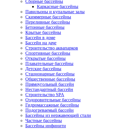
Сборные бассейны
Каркасные бассейны
Павильоны и купальные залы
Скиммерные бассейны
Переливные бассейны
Бетонные бассейны
Крытые бассейны
Бассейн в доме
Бассейн на даче
Строительство аквапарков
Спортивные бассейны
Открытые бассейны
Плавательные бассейны
Детские бассейны
Стационарные бассейны
Общественные бассейны
Прямоугольный бассейн
Нестандартный бассейн
Строительство SPA
Оздоровительные бассейны
Гидромассажные бассейны
Подогреваемый бассейн
Бассейны из нержавеющей стали
Частные бассейны
Бассейны инфинити