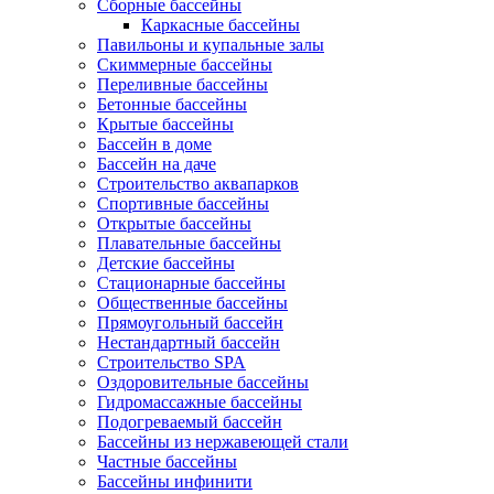
Сборные бассейны
Каркасные бассейны
Павильоны и купальные залы
Скиммерные бассейны
Переливные бассейны
Бетонные бассейны
Крытые бассейны
Бассейн в доме
Бассейн на даче
Строительство аквапарков
Спортивные бассейны
Открытые бассейны
Плавательные бассейны
Детские бассейны
Стационарные бассейны
Общественные бассейны
Прямоугольный бассейн
Нестандартный бассейн
Строительство SPA
Оздоровительные бассейны
Гидромассажные бассейны
Подогреваемый бассейн
Бассейны из нержавеющей стали
Частные бассейны
Бассейны инфинити