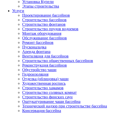
Установка Купели
Этапы строительства
Услуги
Проектирование бассейнов
Строительство бассейнов
Строительство фонтанов
Строительство прудов водоемов
Монтаж оборудования
Обслуживание бассейнов
Ремонт бассейнов
Пусконаладка
Аренда фонтана
Вентиляция для бассейнов
Строительство общественных бассейнов
Реконструкция бассейнов
Обустройство чаши
Гидроизоляция
Отделка (облицовка) чаши
Художественная роспись
Строительство хамамов
Строительство соляных комнат
Строительство финских саун
Оштукатуривание чаши бассейна
Технический надзор при строительстве бассейна
Консервация бассейна