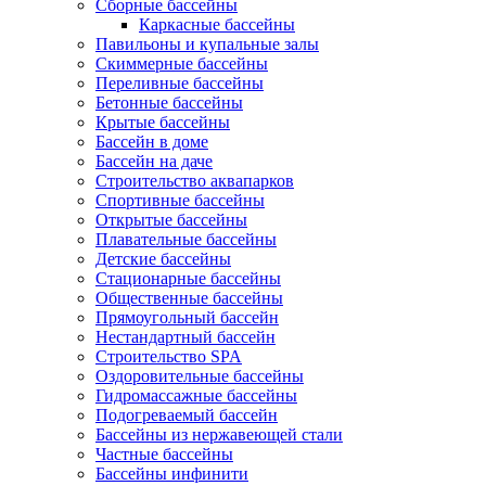
Сборные бассейны
Каркасные бассейны
Павильоны и купальные залы
Скиммерные бассейны
Переливные бассейны
Бетонные бассейны
Крытые бассейны
Бассейн в доме
Бассейн на даче
Строительство аквапарков
Спортивные бассейны
Открытые бассейны
Плавательные бассейны
Детские бассейны
Стационарные бассейны
Общественные бассейны
Прямоугольный бассейн
Нестандартный бассейн
Строительство SPA
Оздоровительные бассейны
Гидромассажные бассейны
Подогреваемый бассейн
Бассейны из нержавеющей стали
Частные бассейны
Бассейны инфинити