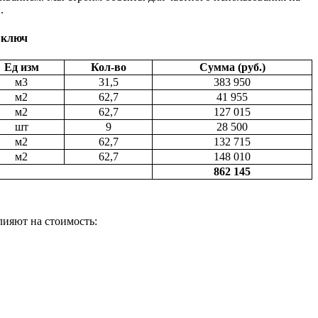
.
 ключ
Ед изм
Кол-во
Сумма (руб.)
м3
31,5
383 950
м2
62,7
41 955
м2
62,7
127 015
шт
9
28 500
м2
62,7
132 715
м2
62,7
148 010
862 145
лияют на стоимость: