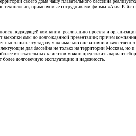
рритории своего дома чашу плавательного бассейна реализуется 
ые технологии, применяемые сотрудниками фирмы «Аква Рай» по
 поиск подходящей компании, реализацию проекта и организацию
от выкопки ямы до долгожданной презентации; причем компания
ет выполнить эту задачу максимально оперативно и качественн
плектующие для бассейна не только на территории Москвы, но и 
иболее взыскательных клиентов можно предложить вариант сбор
ет более долговечную эксплуатацию и надежность.