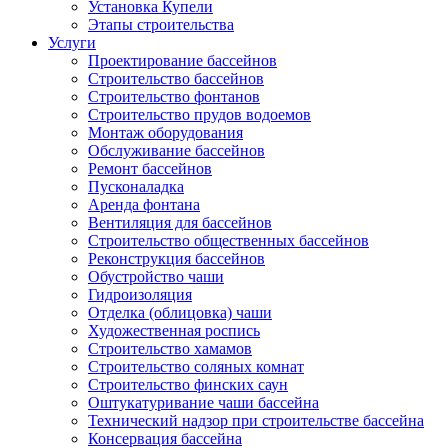
Установка Купели
Этапы строительства
Услуги
Проектирование бассейнов
Строительство бассейнов
Строительство фонтанов
Строительство прудов водоемов
Монтаж оборудования
Обслуживание бассейнов
Ремонт бассейнов
Пусконаладка
Аренда фонтана
Вентиляция для бассейнов
Строительство общественных бассейнов
Реконструкция бассейнов
Обустройство чаши
Гидроизоляция
Отделка (облицовка) чаши
Художественная роспись
Строительство хамамов
Строительство соляных комнат
Строительство финских саун
Оштукатуривание чаши бассейна
Технический надзор при строительстве бассейна
Консервация бассейна