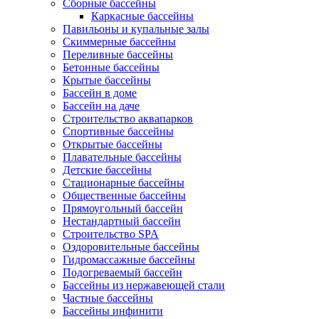
Сборные бассейны
Каркасные бассейны
Павильоны и купальные залы
Скиммерные бассейны
Переливные бассейны
Бетонные бассейны
Крытые бассейны
Бассейн в доме
Бассейн на даче
Строительство аквапарков
Спортивные бассейны
Открытые бассейны
Плавательные бассейны
Детские бассейны
Стационарные бассейны
Общественные бассейны
Прямоугольный бассейн
Нестандартный бассейн
Строительство SPA
Оздоровительные бассейны
Гидромассажные бассейны
Подогреваемый бассейн
Бассейны из нержавеющей стали
Частные бассейны
Бассейны инфинити