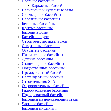
Сборные бассейны
Каркасные бассейны
Павильоны и купальные залы
Скиммерные бассейны
Переливные бассейны
Бетонные бассейны
Крытые бассейны
Бассейн в доме
Бассейн на даче
Строительство аквапарков
Спортивные бассейны
Открытые бассейны
Плавательные бассейны
Детские бассейны
Стационарные бассейны
Общественные бассейны
Прямоугольный бассейн
Нестандартный бассейн
Строительство SPA
Оздоровительные бассейны
Гидромассажные бассейны
Подогреваемый бассейн
Бассейны из нержавеющей стали
Частные бассейны
Бассейны инфинити