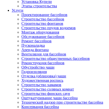
Установка Купели
Этапы строительства
Услуги
Проектирование бассейнов
Строительство бассейнов
Строительство фонтанов
Строительство прудов водоемов
Монтаж оборудования
Обслуживание бассейнов
Ремонт бассейнов
Пусконаладка
Аренда фонтана
Вентиляция для бассейнов
Строительство общественных бассейнов
Реконструкция бассейнов
Обустройство чаши
Гидроизоляция
Отделка (облицовка) чаши
Художественная роспись
Строительство хамамов
Строительство соляных комнат
Строительство финских саун
Оштукатуривание чаши бассейна
Технический надзор при строительстве бассейна
Консервация бассейна