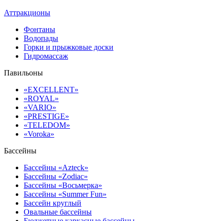
Аттракционы
Фонтаны
Водопады
Горки и прыжковые доски
Гидромассаж
Павильоны
«EXCELLENT»
«ROYAL»
«VARIO»
«PRESTIGE»
«TELEDOM»
«Voroka»
Бассейны
Бассейны «Azteck»
Бассейны «Zodiac»
Бассейны «Восьмерка»
Бассейны «Summer Fun»
Бассейн круглый
Овальные бассейны
Бюджетные каркасные бассейны