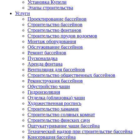
Установка Купели
Этапы строительства
Услуги
Проектирование бассейнов
Строительство бассейнов
Строительство фонтанов
Строительство прудов водоемов
Монтаж оборудования
Обслуживание бассейнов
Ремонт бассейнов
Пусконаладка
Аренда фонтана
Вентиляция для бассейнов
Строительство общественных бассейнов
Реконструкция бассейнов
Обустройство чаши
Гидроизоляция
Отделка (облицовка) чаши
Художественная роспись
Строительство хамамов
Строительство соляных комнат
Строительство финских саун
Оштукатуривание чаши бассейна
Технический надзор при строительстве бассейна
Консервация бассейна