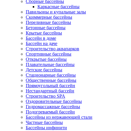
Сборные бассейны
Каркасные бассейны
Павильоны и купальные залы
Скиммерные бассейны
Переливные бассейны
Бетонные бассейны
Крытые бассейны
Бассейн в доме
Бассейн на даче
Строительство аквапарков
Спортивные бассейны
Открытые бассейны
Плавательные бассейны
Детские бассейны
Стационарные бассейны
Общественные бассейны
Прямоугольный бассейн
Нестандартный бассейн
Строительство SPA
Оздоровительные бассейны
Гидромассажные бассейны
Подогреваемый бассейн
Бассейны из нержавеющей стали
Частные бассейны
Бассейны инфинити