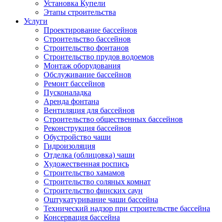
Установка Купели
Этапы строительства
Услуги
Проектирование бассейнов
Строительство бассейнов
Строительство фонтанов
Строительство прудов водоемов
Монтаж оборудования
Обслуживание бассейнов
Ремонт бассейнов
Пусконаладка
Аренда фонтана
Вентиляция для бассейнов
Строительство общественных бассейнов
Реконструкция бассейнов
Обустройство чаши
Гидроизоляция
Отделка (облицовка) чаши
Художественная роспись
Строительство хамамов
Строительство соляных комнат
Строительство финских саун
Оштукатуривание чаши бассейна
Технический надзор при строительстве бассейна
Консервация бассейна