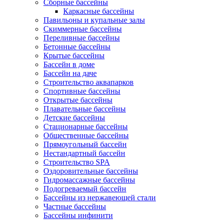
Сборные бассейны
Каркасные бассейны
Павильоны и купальные залы
Скиммерные бассейны
Переливные бассейны
Бетонные бассейны
Крытые бассейны
Бассейн в доме
Бассейн на даче
Строительство аквапарков
Спортивные бассейны
Открытые бассейны
Плавательные бассейны
Детские бассейны
Стационарные бассейны
Общественные бассейны
Прямоугольный бассейн
Нестандартный бассейн
Строительство SPA
Оздоровительные бассейны
Гидромассажные бассейны
Подогреваемый бассейн
Бассейны из нержавеющей стали
Частные бассейны
Бассейны инфинити