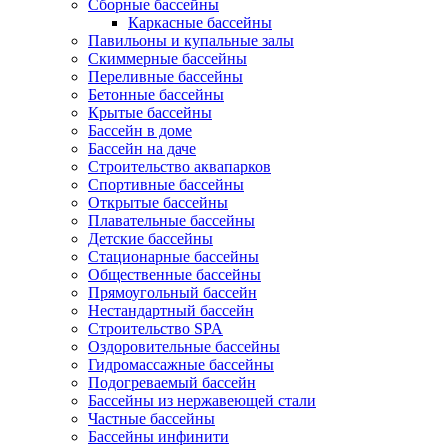
Сборные бассейны
Каркасные бассейны
Павильоны и купальные залы
Скиммерные бассейны
Переливные бассейны
Бетонные бассейны
Крытые бассейны
Бассейн в доме
Бассейн на даче
Строительство аквапарков
Спортивные бассейны
Открытые бассейны
Плавательные бассейны
Детские бассейны
Стационарные бассейны
Общественные бассейны
Прямоугольный бассейн
Нестандартный бассейн
Строительство SPA
Оздоровительные бассейны
Гидромассажные бассейны
Подогреваемый бассейн
Бассейны из нержавеющей стали
Частные бассейны
Бассейны инфинити