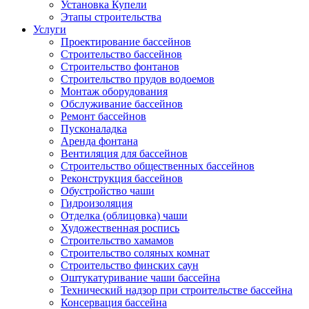
Установка Купели
Этапы строительства
Услуги
Проектирование бассейнов
Строительство бассейнов
Строительство фонтанов
Строительство прудов водоемов
Монтаж оборудования
Обслуживание бассейнов
Ремонт бассейнов
Пусконаладка
Аренда фонтана
Вентиляция для бассейнов
Строительство общественных бассейнов
Реконструкция бассейнов
Обустройство чаши
Гидроизоляция
Отделка (облицовка) чаши
Художественная роспись
Строительство хамамов
Строительство соляных комнат
Строительство финских саун
Оштукатуривание чаши бассейна
Технический надзор при строительстве бассейна
Консервация бассейна