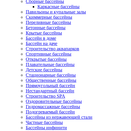
Сборные бассейны
Каркасные бассейны
Павильоны и купальные залы
Скиммерные бассейны
Переливные бассейны
Бетонные бассейны
Крытые бассейны
Бассейн в доме
Бассейн на даче
Строительство аквапарков
Спортивные бассейны
Открытые бассейны
Плавательные бассейны
Детские бассейны
Стационарные бассейны
Общественные бассейны
Прямоугольный бассейн
Нестандартный бассейн
Строительство SPA
Оздоровительные бассейны
Гидромассажные бассейны
Подогреваемый бассейн
Бассейны из нержавеющей стали
Частные бассейны
Бассейны инфинити