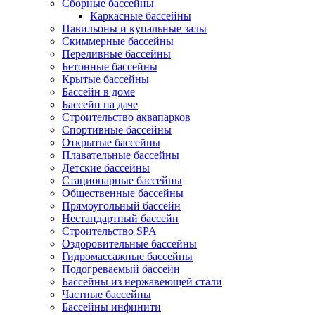
Сборные бассейны
Каркасные бассейны
Павильоны и купальные залы
Скиммерные бассейны
Переливные бассейны
Бетонные бассейны
Крытые бассейны
Бассейн в доме
Бассейн на даче
Строительство аквапарков
Спортивные бассейны
Открытые бассейны
Плавательные бассейны
Детские бассейны
Стационарные бассейны
Общественные бассейны
Прямоугольный бассейн
Нестандартный бассейн
Строительство SPA
Оздоровительные бассейны
Гидромассажные бассейны
Подогреваемый бассейн
Бассейны из нержавеющей стали
Частные бассейны
Бассейны инфинити