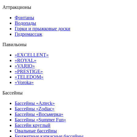
Аттракционы
Фонтаны
Водопады
Горки и прыжковые доски
Гидромассаж
Павильоны
«EXCELLENT»
«ROYAL»
«VARIO»
«PRESTIGE»
«TELEDOM»
«Voroka»
Бассейны
Бассейны «Azteck»
Бассейны «Zodiac»
Бассейны «Восьмерка»
Бассейны «Summer Fun»
Бассейн круглый
Овальные бассейны
Бюджетные каркасные бассейны