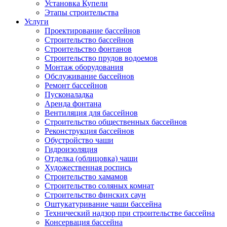
Установка Купели
Этапы строительства
Услуги
Проектирование бассейнов
Строительство бассейнов
Строительство фонтанов
Строительство прудов водоемов
Монтаж оборудования
Обслуживание бассейнов
Ремонт бассейнов
Пусконаладка
Аренда фонтана
Вентиляция для бассейнов
Строительство общественных бассейнов
Реконструкция бассейнов
Обустройство чаши
Гидроизоляция
Отделка (облицовка) чаши
Художественная роспись
Строительство хамамов
Строительство соляных комнат
Строительство финских саун
Оштукатуривание чаши бассейна
Технический надзор при строительстве бассейна
Консервация бассейна