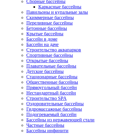
Сборные бассейны
Каркасные бассейны
Павильоны и купальные залы
Скиммерные бассейны
Переливные бассейны
Бетонные бассейны
Крытые бассейны
Бассейн в доме
Бассейн на даче
Строительство аквапарков
Спортивные бассейны
Открытые бассейны
Плавательные бассейны
Детские бассейны
Стационарные бассейны
Общественные бассейны
Прямоугольный бассейн
Нестандартный бассейн
Строительство SPA
Оздоровительные бассейны
Гидромассажные бассейны
Подогреваемый бассейн
Бассейны из нержавеющей стали
Частные бассейны
Бассейны инфинити