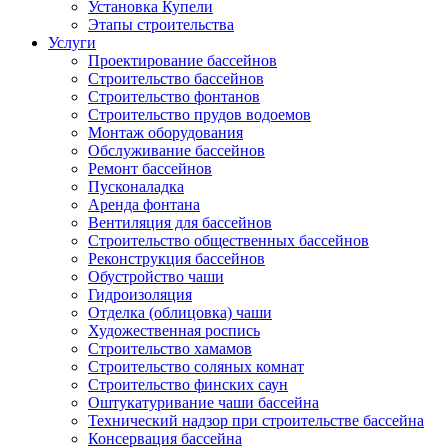
Установка Купели
Этапы строительства
Услуги
Проектирование бассейнов
Строительство бассейнов
Строительство фонтанов
Строительство прудов водоемов
Монтаж оборудования
Обслуживание бассейнов
Ремонт бассейнов
Пусконаладка
Аренда фонтана
Вентиляция для бассейнов
Строительство общественных бассейнов
Реконструкция бассейнов
Обустройство чаши
Гидроизоляция
Отделка (облицовка) чаши
Художественная роспись
Строительство хамамов
Строительство соляных комнат
Строительство финских саун
Оштукатуривание чаши бассейна
Технический надзор при строительстве бассейна
Консервация бассейна