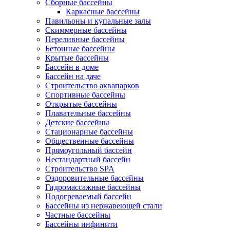
Сборные бассейны
Каркасные бассейны
Павильоны и купальные залы
Скиммерные бассейны
Переливные бассейны
Бетонные бассейны
Крытые бассейны
Бассейн в доме
Бассейн на даче
Строительство аквапарков
Спортивные бассейны
Открытые бассейны
Плавательные бассейны
Детские бассейны
Стационарные бассейны
Общественные бассейны
Прямоугольный бассейн
Нестандартный бассейн
Строительство SPA
Оздоровительные бассейны
Гидромассажные бассейны
Подогреваемый бассейн
Бассейны из нержавеющей стали
Частные бассейны
Бассейны инфинити