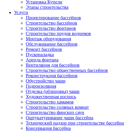
Установка Купели
Этапы строительства
Услуги
Проектирование бассейнов
Строительство бассейнов
Строительство фонтанов
Строительство прудов водоемов
Монтаж оборудования
Обслуживание бассейнов
Ремонт бассейнов
Пусконаладка
Аренда фонтана
Вентиляция для бассейнов
Строительство общественных бассейнов
Реконструкция бассейнов
Обустройство чаши
Гидроизоляция
Отделка (облицовка) чаши
Художественная роспись
Строительство хамамов
Строительство соляных комнат
Строительство финских саун
Оштукатуривание чаши бассейна
Технический надзор при строительстве бассейна
Консервация бассейна