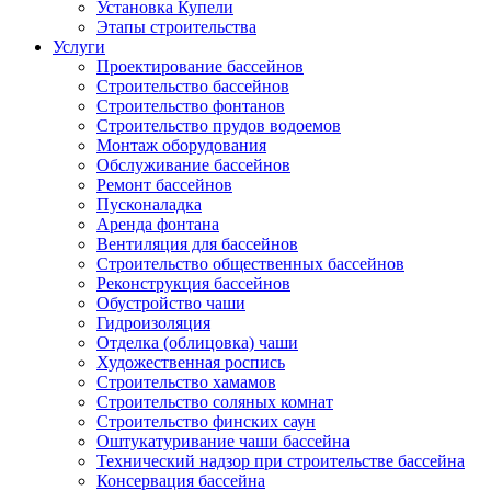
Установка Купели
Этапы строительства
Услуги
Проектирование бассейнов
Строительство бассейнов
Строительство фонтанов
Строительство прудов водоемов
Монтаж оборудования
Обслуживание бассейнов
Ремонт бассейнов
Пусконаладка
Аренда фонтана
Вентиляция для бассейнов
Строительство общественных бассейнов
Реконструкция бассейнов
Обустройство чаши
Гидроизоляция
Отделка (облицовка) чаши
Художественная роспись
Строительство хамамов
Строительство соляных комнат
Строительство финских саун
Оштукатуривание чаши бассейна
Технический надзор при строительстве бассейна
Консервация бассейна