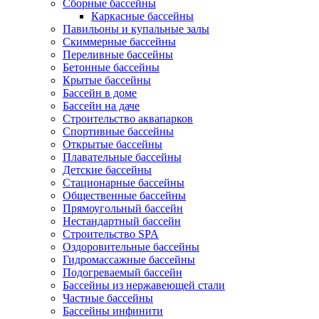
Сборные бассейны
Каркасные бассейны
Павильоны и купальные залы
Скиммерные бассейны
Переливные бассейны
Бетонные бассейны
Крытые бассейны
Бассейн в доме
Бассейн на даче
Строительство аквапарков
Спортивные бассейны
Открытые бассейны
Плавательные бассейны
Детские бассейны
Стационарные бассейны
Общественные бассейны
Прямоугольный бассейн
Нестандартный бассейн
Строительство SPA
Оздоровительные бассейны
Гидромассажные бассейны
Подогреваемый бассейн
Бассейны из нержавеющей стали
Частные бассейны
Бассейны инфинити