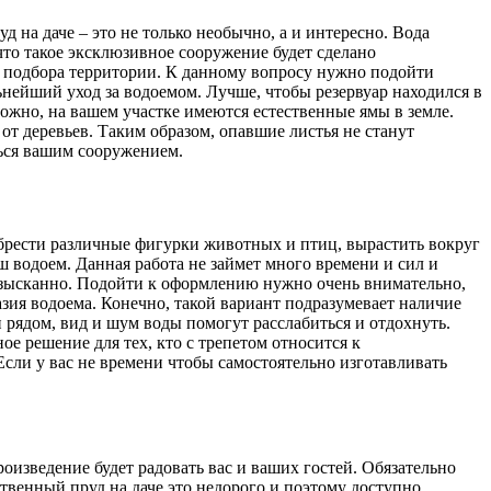
 на даче – это не только необычно, а и интересно. Вода
что такое эксклюзивное сооружение будет сделано
 подбора территории. К данному вопросу нужно подойти
ьнейший уход за водоемом. Лучше, чтобы резервуар находился в
можно, на вашем участке имеются естественные ямы в земле.
т деревьев. Таким образом, опавшие листья не станут
аться вашим сооружением.
рести различные фигурки животных и птиц, вырастить вокруг
 водоем. Данная работа не займет много времени и сил и
изысканно. Подойти к оформлению нужно очень внимательно,
зия водоема. Конечно, такой вариант подразумевает наличие
рядом, вид и шум воды помогут расслабиться и отдохнуть.
ое решение для тех, кто с трепетом относится к
сли у вас не времени чтобы самостоятельно изготавливать
оизведение будет радовать вас и ваших гостей. Обязательно
ственный пруд на даче это недорого и поэтому доступно