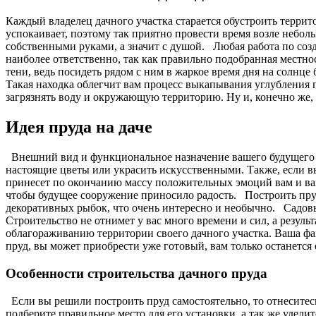
Каждый владелец дачного участка старается обустроить террито
успокаивает, поэтому так приятно провести время возле неболь
собственными руками, а значит с душой.
Любая работа по созд
наиболее ответственно, так как правильно подобранная местно
тени, ведь посидеть рядом с ним в жаркое время дня на солнце
Такая находка облегчит вам процесс выкапывания углубления 
загрязнять воду и окружающую территорию. Ну и, конечно же, 
Идея пруда на даче
Внешний вид и функциональное назначение вашего будущего п
настоящие цветы или украсить искусственными. Также, если в
принесет по окончанию массу положительных эмоций вам и ва
чтобы будущее сооружение приносило радость. Построить пруд 
декоративных рыбок, что очень интересно и необычно.
Садовы
Строительство не отнимет у вас много времени и сил, а резуль
облагораживанию территории своего дачного участка. Ваша фа
пруд, вы может приобрести уже готовый, вам только останетс
Особенности строительства дачного пруда
Если вы решили построить пруд самостоятельно, то отнеситесь
подберите правильное место для его установки, а так же удели