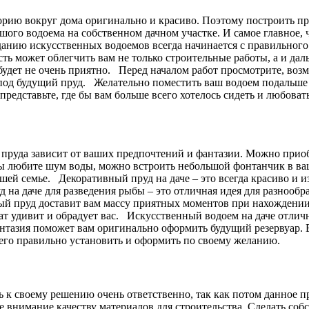
рию вокруг дома оригинально и красиво. Поэтому построить пруд
шого водоема на собственном дачном участке. И самое главное, 
анию искусственных водоемов всегда начинается с правильного
сть может облегчить вам не только строительные работы, а и дал
 будет не очень приятно. Перед началом работ просмотрите, воз
под будущий пруд. Желательно поместить ваш водоем подальше о
представьте, где бы вам больше всего хотелось сидеть и любов
руда зависит от ваших предпочтений и фантазии. Можно приоб
ы любите шум воды, можно встроить небольшой фонтанчик в ваш
шей семье. Декоративный пруд на даче – это всегда красиво и 
на даче для разведения рыбы – это отличная идея для разнообра
й пруд доставит вам массу приятных моментов при нахождении 
тат удивит и обрадует вас. Искусственный водоем на даче отличн
нтазия поможет вам оригинально оформить будущий резервуар. Е
я его правильно установить и оформить по своему желанию.
 к своему решению очень ответственно, так как потом данное пр
те внимание качеству материалов для строительства. Сделать соб