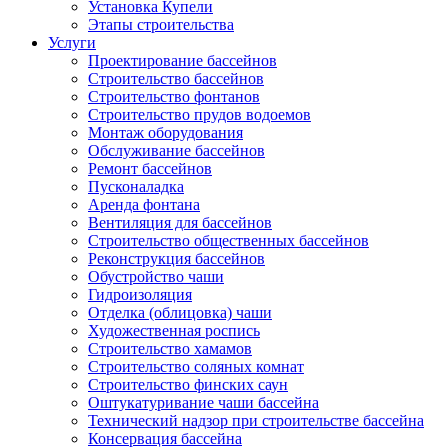
Установка Купели
Этапы строительства
Услуги
Проектирование бассейнов
Строительство бассейнов
Строительство фонтанов
Строительство прудов водоемов
Монтаж оборудования
Обслуживание бассейнов
Ремонт бассейнов
Пусконаладка
Аренда фонтана
Вентиляция для бассейнов
Строительство общественных бассейнов
Реконструкция бассейнов
Обустройство чаши
Гидроизоляция
Отделка (облицовка) чаши
Художественная роспись
Строительство хамамов
Строительство соляных комнат
Строительство финских саун
Оштукатуривание чаши бассейна
Технический надзор при строительстве бассейна
Консервация бассейна