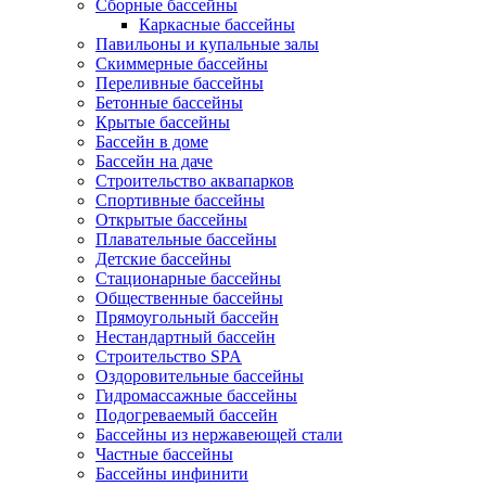
Сборные бассейны
Каркасные бассейны
Павильоны и купальные залы
Скиммерные бассейны
Переливные бассейны
Бетонные бассейны
Крытые бассейны
Бассейн в доме
Бассейн на даче
Строительство аквапарков
Спортивные бассейны
Открытые бассейны
Плавательные бассейны
Детские бассейны
Стационарные бассейны
Общественные бассейны
Прямоугольный бассейн
Нестандартный бассейн
Строительство SPA
Оздоровительные бассейны
Гидромассажные бассейны
Подогреваемый бассейн
Бассейны из нержавеющей стали
Частные бассейны
Бассейны инфинити