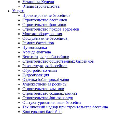
Установка Купели
Этапы строительства
Услуги
Проектирование бассейнов
Строительство бассейнов
Строительство фонтанов
Строительство прудов водоемов
Монтаж оборудования
Обслуживание бассейнов
Ремонт бассейнов
Пусконаладка
Аренда фонтана
Вентиляция для бассейнов
Строительство общественных бассейнов
Реконструкция бассейнов
Обустройство чаши
Гидроизоляция
Отделка (облицовка) чаши
Художественная роспись
Строительство хамамов
Строительство соляных комнат
Строительство финских саун
Оштукатуривание чаши бассейна
Технический надзор при строительстве бассейна
Консервация бассейна