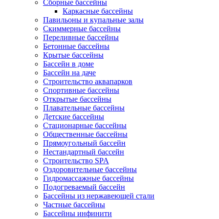
Сборные бассейны
Каркасные бассейны
Павильоны и купальные залы
Скиммерные бассейны
Переливные бассейны
Бетонные бассейны
Крытые бассейны
Бассейн в доме
Бассейн на даче
Строительство аквапарков
Спортивные бассейны
Открытые бассейны
Плавательные бассейны
Детские бассейны
Стационарные бассейны
Общественные бассейны
Прямоугольный бассейн
Нестандартный бассейн
Строительство SPA
Оздоровительные бассейны
Гидромассажные бассейны
Подогреваемый бассейн
Бассейны из нержавеющей стали
Частные бассейны
Бассейны инфинити