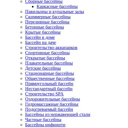
Сборные бассейны
Каркасные бассейны
Павильоны и купальные залы
Скиммерные бассейны
Переливные бассейны
Бетонные бассейны
Крытые бассейны
Бассейн в доме
Бассейн на даче
Строительство аквапарков
Спортивные бассейны
Открытые бассейны
Плавательные бассейны
Детские бассейны
Стационарные бассейны
Общественные бассейны
Прямоугольный бассейн
Нестандартный бассейн
Строительство SPA
Оздоровительные бассейны
Гидромассажные бассейны
Подогреваемый бассейн
Бассейны из нержавеющей стали
Частные бассейны
Бассейны инфинити