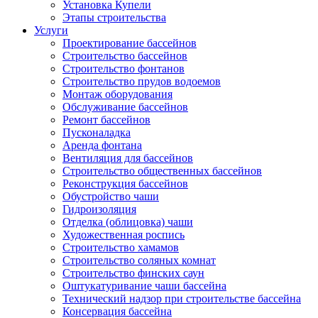
Установка Купели
Этапы строительства
Услуги
Проектирование бассейнов
Строительство бассейнов
Строительство фонтанов
Строительство прудов водоемов
Монтаж оборудования
Обслуживание бассейнов
Ремонт бассейнов
Пусконаладка
Аренда фонтана
Вентиляция для бассейнов
Строительство общественных бассейнов
Реконструкция бассейнов
Обустройство чаши
Гидроизоляция
Отделка (облицовка) чаши
Художественная роспись
Строительство хамамов
Строительство соляных комнат
Строительство финских саун
Оштукатуривание чаши бассейна
Технический надзор при строительстве бассейна
Консервация бассейна