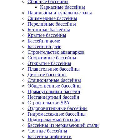
Сборные бассейны
Каркасные бассейны
Павильоны и купальные залы
Скиммерные бассейны
Переливные бассейны
Бетонные бассейны
Крытые бассейны
Бассейн в доме
Бассейн на даче
Строительство аквапарков
Спортивные бассейны
Открытые бассейны
Плавательные бассейны
Детские бассейны
Стационарные бассейны
Общественные бассейны
Прямоугольный бассейн
Нестандартный бассейн
Строительство SPA
Оздоровительные бассейны
Гидромассажные бассейны
Подогреваемый бассейн
Бассейны из нержавеющей стали
Частные бассейны
Бассейны инфинити