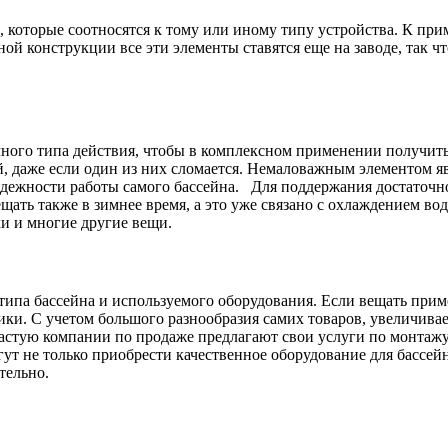
которые соотносятся к тому или иному типу устройства. К прим
ной конструкции все эти элементы ставятся еще на заводе, так 
ного типа действия, чтобы в комплексном применении получить
й, даже если один из них сломается. Немаловажным элементом я
надежности работы самого бассейна. Для поддержания достаточ
ать также в зимнее время, а это уже связано с охлаждением вод
ки и многие другие вещи.
типа бассейна и используемого оборудования. Если вещать прим
ики. С учетом большого разнообразия самих товаров, увеличивае
частую компании по продаже предлагают свои услуги по монтажу
ут не только приобрести качественное оборудование для бассейн
тельно.