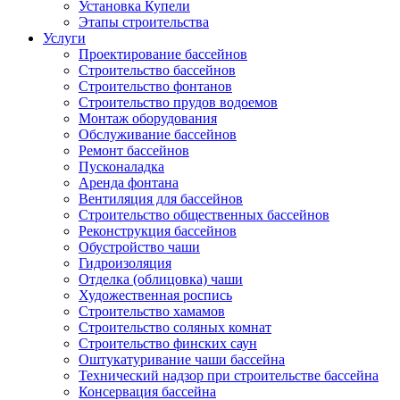
Установка Купели
Этапы строительства
Услуги
Проектирование бассейнов
Строительство бассейнов
Строительство фонтанов
Строительство прудов водоемов
Монтаж оборудования
Обслуживание бассейнов
Ремонт бассейнов
Пусконаладка
Аренда фонтана
Вентиляция для бассейнов
Строительство общественных бассейнов
Реконструкция бассейнов
Обустройство чаши
Гидроизоляция
Отделка (облицовка) чаши
Художественная роспись
Строительство хамамов
Строительство соляных комнат
Строительство финских саун
Оштукатуривание чаши бассейна
Технический надзор при строительстве бассейна
Консервация бассейна