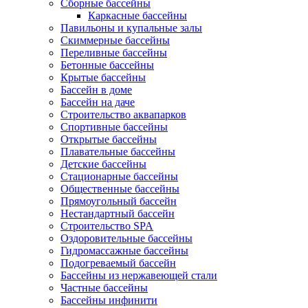
Сборные бассейны
Каркасные бассейны
Павильоны и купальные залы
Скиммерные бассейны
Переливные бассейны
Бетонные бассейны
Крытые бассейны
Бассейн в доме
Бассейн на даче
Строительство аквапарков
Спортивные бассейны
Открытые бассейны
Плавательные бассейны
Детские бассейны
Стационарные бассейны
Общественные бассейны
Прямоугольный бассейн
Нестандартный бассейн
Строительство SPA
Оздоровительные бассейны
Гидромассажные бассейны
Подогреваемый бассейн
Бассейны из нержавеющей стали
Частные бассейны
Бассейны инфинити