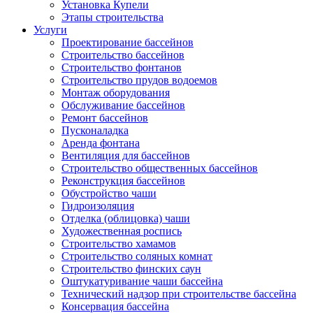
Установка Купели
Этапы строительства
Услуги
Проектирование бассейнов
Строительство бассейнов
Строительство фонтанов
Строительство прудов водоемов
Монтаж оборудования
Обслуживание бассейнов
Ремонт бассейнов
Пусконаладка
Аренда фонтана
Вентиляция для бассейнов
Строительство общественных бассейнов
Реконструкция бассейнов
Обустройство чаши
Гидроизоляция
Отделка (облицовка) чаши
Художественная роспись
Строительство хамамов
Строительство соляных комнат
Строительство финских саун
Оштукатуривание чаши бассейна
Технический надзор при строительстве бассейна
Консервация бассейна