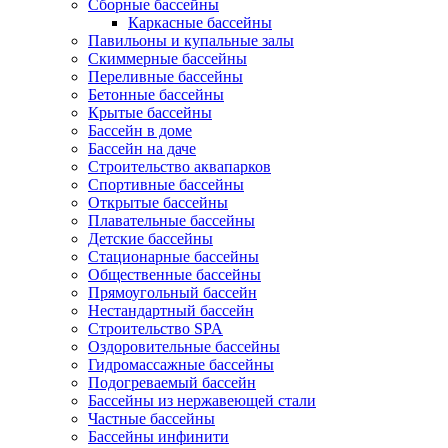
Сборные бассейны
Каркасные бассейны
Павильоны и купальные залы
Скиммерные бассейны
Переливные бассейны
Бетонные бассейны
Крытые бассейны
Бассейн в доме
Бассейн на даче
Строительство аквапарков
Спортивные бассейны
Открытые бассейны
Плавательные бассейны
Детские бассейны
Стационарные бассейны
Общественные бассейны
Прямоугольный бассейн
Нестандартный бассейн
Строительство SPA
Оздоровительные бассейны
Гидромассажные бассейны
Подогреваемый бассейн
Бассейны из нержавеющей стали
Частные бассейны
Бассейны инфинити