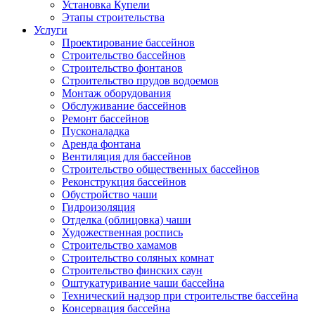
Установка Купели
Этапы строительства
Услуги
Проектирование бассейнов
Строительство бассейнов
Строительство фонтанов
Строительство прудов водоемов
Монтаж оборудования
Обслуживание бассейнов
Ремонт бассейнов
Пусконаладка
Аренда фонтана
Вентиляция для бассейнов
Строительство общественных бассейнов
Реконструкция бассейнов
Обустройство чаши
Гидроизоляция
Отделка (облицовка) чаши
Художественная роспись
Строительство хамамов
Строительство соляных комнат
Строительство финских саун
Оштукатуривание чаши бассейна
Технический надзор при строительстве бассейна
Консервация бассейна