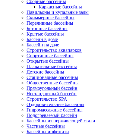
Сборные бассейны
Каркасные бассейны
Павильоны и купальные залы
Скиммерные бассейны
Переливные бассейны
Бетонные бассейны
Крытые бассейны
Бассейн в доме
Бассейн на даче
Строительство аквапарков
Спортивные бассейны
Открытые бассейны
Плавательные бассейны
Детские бассейны
Стационарные бассейны
Общественные бассейны
Прямоугольный бассейн
Нестандартный бассейн
Строительство SPA
Оздоровительные бассейны
Гидромассажные бассейны
Подогреваемый бассейн
Бассейны из нержавеющей стали
Частные бассейны
Бассейны инфинити