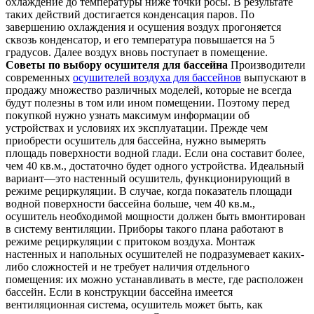
охлаждение до температуры ниже точки росы. В результате
таких действий достигается конденсация паров. По
завершению охлаждения и осушения воздух прогоняется
сквозь конденсатор, и его температура повышается на 5
градусов. Далее воздух вновь поступает в помещение.
Советы по выбору осушителя для бассейна
Производители
современных
осушителей воздуха для бассейнов
выпускают в
продажу множество различных моделей, которые не всегда
будут полезны в том или ином помещении. Поэтому перед
покупкой нужно узнать максимум информации об
устройствах и условиях их эксплуатации. Прежде чем
приобрести осушитель для бассейна, нужно вымерять
площадь поверхности водной глади. Если она составит более,
чем 40 кв.м., достаточно будет одного устройства. Идеальный
вариант—это настенный осушитель, функционирующий в
режиме рециркуляции. В случае, когда показатель площади
водной поверхности бассейна больше, чем 40 кв.м.,
осушитель необходимой мощности должен быть вмонтирован
в систему вентиляции. Приборы такого плана работают в
режиме рециркуляции с притоком воздуха. Монтаж
настенных и напольных осушителей не подразумевает каких-
либо сложностей и не требует наличия отдельного
помещения: их можно устанавливать в месте, где расположен
бассейн. Если в конструкции бассейна имеется
вентиляционная система, осушитель может быть, как