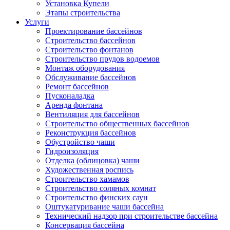
Установка Купели
Этапы строительства
Услуги
Проектирование бассейнов
Строительство бассейнов
Строительство фонтанов
Строительство прудов водоемов
Монтаж оборудования
Обслуживание бассейнов
Ремонт бассейнов
Пусконаладка
Аренда фонтана
Вентиляция для бассейнов
Строительство общественных бассейнов
Реконструкция бассейнов
Обустройство чаши
Гидроизоляция
Отделка (облицовка) чаши
Художественная роспись
Строительство хамамов
Строительство соляных комнат
Строительство финских саун
Оштукатуривание чаши бассейна
Технический надзор при строительстве бассейна
Консервация бассейна