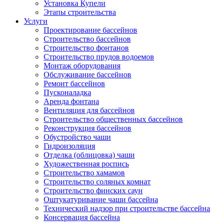
Установка Купели
Этапы строительства
Услуги
Проектирование бассейнов
Строительство бассейнов
Строительство фонтанов
Строительство прудов водоемов
Монтаж оборудования
Обслуживание бассейнов
Ремонт бассейнов
Пусконаладка
Аренда фонтана
Вентиляция для бассейнов
Строительство общественных бассейнов
Реконструкция бассейнов
Обустройство чаши
Гидроизоляция
Отделка (облицовка) чаши
Художественная роспись
Строительство хамамов
Строительство соляных комнат
Строительство финских саун
Оштукатуривание чаши бассейна
Технический надзор при строительстве бассейна
Консервация бассейна