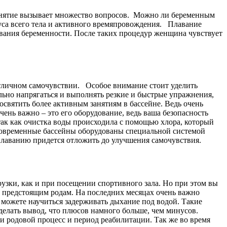
анятие вызывает множество вопросов.
Можно ли беременным
нуса всего тела и активного времяпровождения. Плавание
ования беременности. После таких процедур женщина чувствует
 отличном самочувствии. Особое внимание стоит уделить
льно напрягаться и выполнять резкие и быстрые упражнения,
святить более активным занятиям в бассейне. Ведь очень
ень важно – это его оборудование, ведь ваша безопасность
ак как очистка воды происходила с помощью хлора, который
. Современные бассейны оборудованы специальной системой
о плаванию придется отложить до улучшения самочувствия.
рузки, как и при посещении спортивного зала. Но при этом вы
 к предстоящим родам. На последних месяцах очень важно
 можете научиться задерживать дыхание под водой. Такие
делать вывод, что плюсов намного больше, чем минусов.
и родовой процесс и период реабилитации. Так же во время