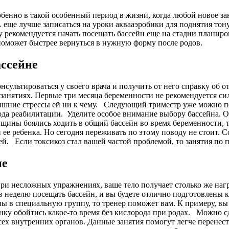
обенно в такой особенный период в жизни, когда любой новое з
 А еще лучше записаться на уроки аквааэробики для поднятия то
у рекомендуется начать посещать бассейн еще на стадии планир
 поможет быстрее вернуться в нужную форму после родов.
ассейне
нсультироваться у своего врача и получить от него справку об
занятиях. Первые три месяца беременности не рекомендуется си
лишние стрессы ей ни к чему. Следующий триместр уже можно по
ода реабилитации.
Уделите особое внимание выбору бассейна. Оч
ины боялись ходить в общий бассейн во время беременности, т
и ее ребенка. Но сегодня переживать по этому поводу не стоит
лей. Если токсикоз стал вашей частой проблемой, то занятия п
не
При несложных упражнениях, ваше тело получает столько же наг
 в неделю посещать бассейн, и вы будете отлично подготовлены
ы в специальную группу, то тренер поможет вам. К примеру, вы
енку обойтись какое-то время без кислорода при родах. Можно с
ех внутренних органов. Данные занятия помогут легче перенест