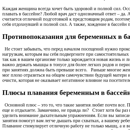
Каждая женщина всегда хочет быть здоровой и полной сил. Ос
плавать в бассейне? Любой врач даст однозначный ответ – да.
считается отличной подготовкой к предстоящим родам, поэтом
себя отдохнувшей и полной сил. А также, хождение в бассейн
Противопоказания для беременных в б
Не стоит забывать, что перед началом посещений нужно проко
нагрузкам, которым вы себя подвергните при самостоятельных 
так как в вашем организме только зарождается новая жизнь и 
важно держать мышцы в тонусе для более легких родов и пери
при занятиях должна быть превыше всего. Раньше многие женщ
мог плохо отразиться на общем самочувствии будущей матери 
очисти, которая не оказывает негативное влияние на посетите
Плюсы плавания беременным в бассей
Основной плюс – это то, что такие занятия любят почти все. 
еще и отдыхаете. Заманчиво, не правда ли? Стоит хотя бы раз
уделить внимание дыхательным упражнениям.
Если вы записан
занятия помогут вам легче дышать при схватках, а вашему реб
Плавание стимулирует отличную работу не только мышц, а и вс