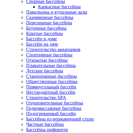
Сборные бассейны
Каркасные бассейны
Павильоны и купальные залы
Скиммерные бассейны
Переливные бассейны
Бетонные бассейны
Крытые бассейны
Бассейн в доме
Бассейн на даче
Строительство аквапарков
Спортивные бассейны
Открытые бассейны
Плавательные бассейны
Детские бассейны
Стационарные бассейны
Общественные бассейны
Прямоугольный бассейн
Нестандартный бассейн
Строительство SPA
Оздоровительные бассейны
Гидромассажные бассейны
Подогреваемый бассейн
Бассейны из нержавеющей стали
Частные бассейны
Бассейны инфинити