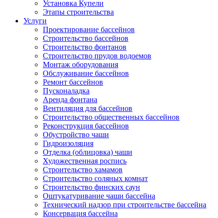
Установка Купели
Этапы строительства
Услуги
Проектирование бассейнов
Строительство бассейнов
Строительство фонтанов
Строительство прудов водоемов
Монтаж оборудования
Обслуживание бассейнов
Ремонт бассейнов
Пусконаладка
Аренда фонтана
Вентиляция для бассейнов
Строительство общественных бассейнов
Реконструкция бассейнов
Обустройство чаши
Гидроизоляция
Отделка (облицовка) чаши
Художественная роспись
Строительство хамамов
Строительство соляных комнат
Строительство финских саун
Оштукатуривание чаши бассейна
Технический надзор при строительстве бассейна
Консервация бассейна