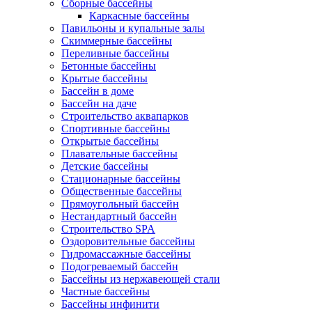
Сборные бассейны
Каркасные бассейны
Павильоны и купальные залы
Скиммерные бассейны
Переливные бассейны
Бетонные бассейны
Крытые бассейны
Бассейн в доме
Бассейн на даче
Строительство аквапарков
Спортивные бассейны
Открытые бассейны
Плавательные бассейны
Детские бассейны
Стационарные бассейны
Общественные бассейны
Прямоугольный бассейн
Нестандартный бассейн
Строительство SPA
Оздоровительные бассейны
Гидромассажные бассейны
Подогреваемый бассейн
Бассейны из нержавеющей стали
Частные бассейны
Бассейны инфинити