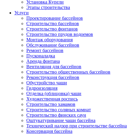
Установка Купели
Этапы строительства
Услуги
Проектирование бассейнов
Строительство бассейнов
Строительство фонтанов
Строительство прудов водоемов
Монтаж оборудования
Обслуживание бассейнов
Ремонт бассейнов
Пусконаладка
Аренда фонтана
Вентиляция для бассейнов
Строительство общественных бассейнов
Реконструкция бассейнов
Обустройство чаши
Гидроизоляция
Отделка (облицовка) чаши
Художественная роспись
Строительство хамамов
Строительство соляных комнат
Строительство финских саун
Оштукатуривание чаши бассейна
Технический надзор при строительстве бассейна
Консервация бассейна