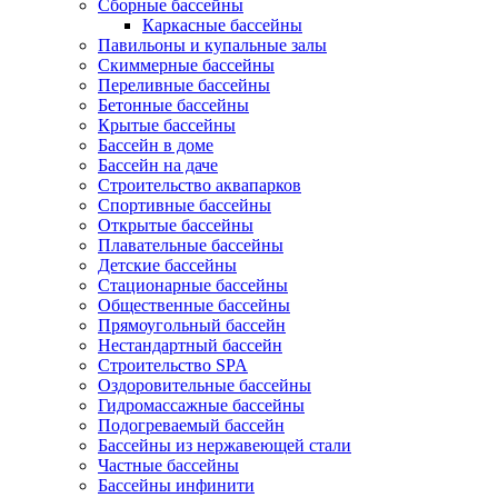
Сборные бассейны
Каркасные бассейны
Павильоны и купальные залы
Скиммерные бассейны
Переливные бассейны
Бетонные бассейны
Крытые бассейны
Бассейн в доме
Бассейн на даче
Строительство аквапарков
Спортивные бассейны
Открытые бассейны
Плавательные бассейны
Детские бассейны
Стационарные бассейны
Общественные бассейны
Прямоугольный бассейн
Нестандартный бассейн
Строительство SPA
Оздоровительные бассейны
Гидромассажные бассейны
Подогреваемый бассейн
Бассейны из нержавеющей стали
Частные бассейны
Бассейны инфинити