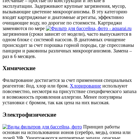
Песчаные – простые по конструкции и легкие в
эксплуатации. Задерживают крупные загрязнения, мусор,
вызывающие цветение микроорганизмы. В эту категорию
входят картриджные и диатомные агрегаты, эффективно
очищающие воду, но дорогие по стоимости. Картриджи
заменяются по мере
загрязнения (сроки зависят от модели), часто выпускаются в
одном блоке с системой насосов. В диатомных очищение
происходит за счет порошка горной породы, где спрессованы
панцири и раковины различных микроорганизмов. Замена –
раз в 6 месяцев.
Химические
Фильтрование достигается за счет применения специальных
реагентов: йод, хлор или бром.
Хлорирование
используют
повсеместно, несмотря на присутствие специфического запаха
и возможность проявления аллергии. Менее популярны
установки с бромом, так как цена на них высокая.
Электрофизические
Принцип работы
основан на использовании ионов (серебро, медь), озона или
лучей УФ. Уничтожаются неприятные запахи, опасные