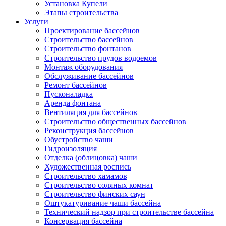
Установка Купели
Этапы строительства
Услуги
Проектирование бассейнов
Строительство бассейнов
Строительство фонтанов
Строительство прудов водоемов
Монтаж оборудования
Обслуживание бассейнов
Ремонт бассейнов
Пусконаладка
Аренда фонтана
Вентиляция для бассейнов
Строительство общественных бассейнов
Реконструкция бассейнов
Обустройство чаши
Гидроизоляция
Отделка (облицовка) чаши
Художественная роспись
Строительство хамамов
Строительство соляных комнат
Строительство финских саун
Оштукатуривание чаши бассейна
Технический надзор при строительстве бассейна
Консервация бассейна