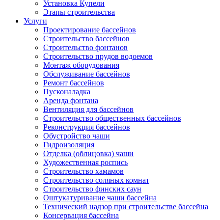
Установка Купели
Этапы строительства
Услуги
Проектирование бассейнов
Строительство бассейнов
Строительство фонтанов
Строительство прудов водоемов
Монтаж оборудования
Обслуживание бассейнов
Ремонт бассейнов
Пусконаладка
Аренда фонтана
Вентиляция для бассейнов
Строительство общественных бассейнов
Реконструкция бассейнов
Обустройство чаши
Гидроизоляция
Отделка (облицовка) чаши
Художественная роспись
Строительство хамамов
Строительство соляных комнат
Строительство финских саун
Оштукатуривание чаши бассейна
Технический надзор при строительстве бассейна
Консервация бассейна