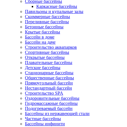
Сборные бассейны
Каркасные бассейны
Павильоны и купальные залы
Скиммерные бассейны
Переливные бассейны
Бетонные бассейны
Крытые бассейны
Бассейн в доме
Бассейн на даче
Строительство аквапарков
Спортивные бассейны
Открытые бассейны
Плавательные бассейны
Детские бассейны
Стационарные бассейны
Общественные бассейны
Прямоугольный бассейн
Нестандартный бассейн
Строительство SPA
Оздоровительные бассейны
Гидромассажные бассейны
Подогреваемый бассейн
Бассейны из нержавеющей стали
Частные бассейны
Бассейны инфинити