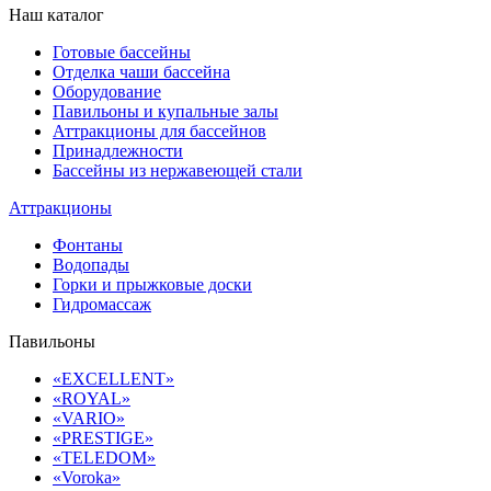
Наш каталог
Готовые бассейны
Отделка чаши бассейна
Оборудование
Павильоны и купальные залы
Аттракционы для бассейнов
Принадлежности
Бассейны из нержавеющей стали
Аттракционы
Фонтаны
Водопады
Горки и прыжковые доски
Гидромассаж
Павильоны
«EXCELLENT»
«ROYAL»
«VARIO»
«PRESTIGE»
«TELEDOM»
«Voroka»