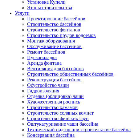
Установка Купели
Этапы строительства
Услуги
Проектирование бассейнов
Строительство бассейнов
Строительство фонтанов
Строительство прудов водоемов
Монтаж оборудования
Обслуживание бассейнов
Ремонт бассейнов
Пусконаладка
Аренда фонтана
Вентиляция для бассейнов
Строительство общественных бассейнов
Реконструкция бассейнов
Обустройство чаши
Гидроизоляция
Отделка (облицовка) чаши
Художественная роспись
Строительство хамамов
Строительство соляных комнат
Строительство финских саун
Оштукатуривание чаши бассейна
Технический надзор при строительстве бассейна
Консервация бассейна