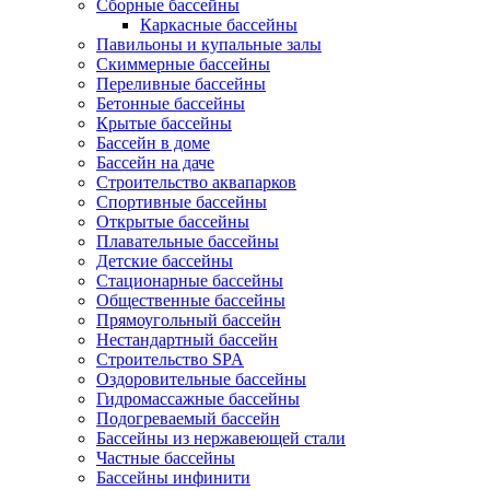
Сборные бассейны
Каркасные бассейны
Павильоны и купальные залы
Скиммерные бассейны
Переливные бассейны
Бетонные бассейны
Крытые бассейны
Бассейн в доме
Бассейн на даче
Строительство аквапарков
Спортивные бассейны
Открытые бассейны
Плавательные бассейны
Детские бассейны
Стационарные бассейны
Общественные бассейны
Прямоугольный бассейн
Нестандартный бассейн
Строительство SPA
Оздоровительные бассейны
Гидромассажные бассейны
Подогреваемый бассейн
Бассейны из нержавеющей стали
Частные бассейны
Бассейны инфинити