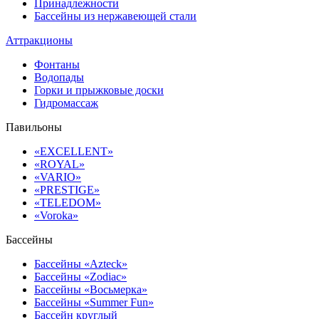
Принадлежности
Бассейны из нержавеющей стали
Аттракционы
Фонтаны
Водопады
Горки и прыжковые доски
Гидромассаж
Павильоны
«EXCELLENT»
«ROYAL»
«VARIO»
«PRESTIGE»
«TELEDOM»
«Voroka»
Бассейны
Бассейны «Azteck»
Бассейны «Zodiac»
Бассейны «Восьмерка»
Бассейны «Summer Fun»
Бассейн круглый