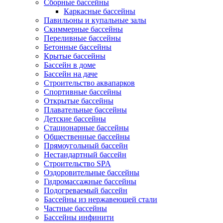
Сборные бассейны
Каркасные бассейны
Павильоны и купальные залы
Скиммерные бассейны
Переливные бассейны
Бетонные бассейны
Крытые бассейны
Бассейн в доме
Бассейн на даче
Строительство аквапарков
Спортивные бассейны
Открытые бассейны
Плавательные бассейны
Детские бассейны
Стационарные бассейны
Общественные бассейны
Прямоугольный бассейн
Нестандартный бассейн
Строительство SPA
Оздоровительные бассейны
Гидромассажные бассейны
Подогреваемый бассейн
Бассейны из нержавеющей стали
Частные бассейны
Бассейны инфинити