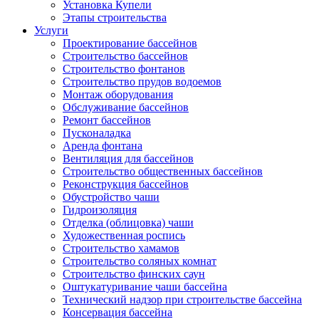
Установка Купели
Этапы строительства
Услуги
Проектирование бассейнов
Строительство бассейнов
Строительство фонтанов
Строительство прудов водоемов
Монтаж оборудования
Обслуживание бассейнов
Ремонт бассейнов
Пусконаладка
Аренда фонтана
Вентиляция для бассейнов
Строительство общественных бассейнов
Реконструкция бассейнов
Обустройство чаши
Гидроизоляция
Отделка (облицовка) чаши
Художественная роспись
Строительство хамамов
Строительство соляных комнат
Строительство финских саун
Оштукатуривание чаши бассейна
Технический надзор при строительстве бассейна
Консервация бассейна